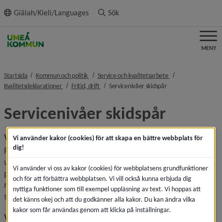
ll innehållet
Giälah/Kieli/Languages
Sök
MENY
nivå i brödsmulenavigeringen
nivå i brödsmulenav
Startsida
Kommun och politik
Service och kvalitetsarbete
nivå i brödsmulenavigeringen
nivå i brödsmulenavigeringen
nivå i brödsmulenavi
Kvalitetsdeklarationer
Fritid, drift
Servicenivåer skidspår
Servicenivåer skidspår
Vårt uppdrag
Vi använder kakor (cookies) för att skapa en bättre webbplats för
dig!
Fritidsförvaltningen sköter elbelysta skidspår och dagspår 
utan belysning. Service består av fristil och/eller klassisk 
Vi använder vi oss av kakor (cookies) för webbplatsens grundfunktioner
preparering. Vid tävlingar eller arrangemang gäller inte 
och för att förbättra webbplatsen. Vi vill också kunna erbjuda dig
nedanstående prioriteringar. Skidspåren används 
nyttiga funktioner som till exempel uppläsning av text. Vi hoppas att
sommartid som motionsspår.
det känns okej och att du godkänner alla kakor. Du kan ändra vilka
kakor som får användas genom att klicka på inställningar.
Vi lovar måndag till fredag (helgfria veckodagar)