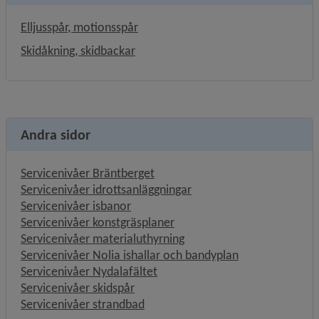
Elljusspår, motionsspår
Skidåkning, skidbackar
Andra sidor
Servicenivåer Bräntberget
Servicenivåer idrottsanläggningar
Servicenivåer isbanor
Servicenivåer konstgräsplaner
Servicenivåer materialuthyrning
Servicenivåer Nolia ishallar och bandyplan
Servicenivåer Nydalafältet
Servicenivåer skidspår
Servicenivåer strandbad