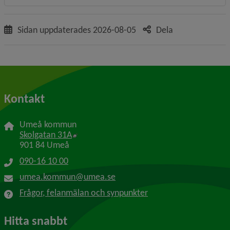
Sidan uppdaterades
2026-08-05
Dela
Kontakt
Umeå kommun
Länk till annan webbplats, öppnas i nytt f
Skolgatan 31A
901 84 Umeå
090-16 10 00
umea.kommun@umea.se
Frågor, felanmälan och synpunkter
Hitta snabbt