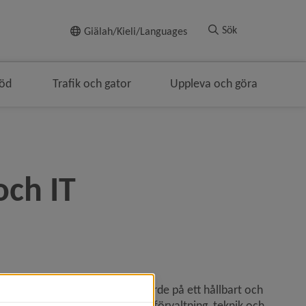
Till innehållet
Sök
Giälah/Kieli/Languages
töd
Trafik och gator
Uppleva och göra
brödsmulenavigeringen
och IT
digital omställning som ger värde på ett hållbart och 
ch stödjer strategisk utveckling, förvaltning, teknik och 