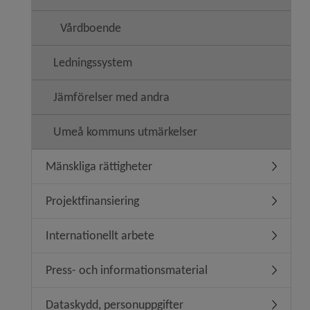
Vårdboende
Ledningssystem
Jämförelser med andra
Umeå kommuns utmärkelser
Mänskliga rättigheter
Undermeny
Projektfinansiering
Undermeny
Internationellt arbete
Undermeny
Press- och informationsmaterial
Undermen
Dataskydd, personuppgifter
Undermen