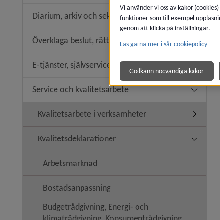
Vi använder vi oss av kakor (cookies)
Diarium, arkiv och sekretess
funktioner som till exempel uppläsni
Undermen
genom att klicka på inställningar.
Överklaga beslut, rättssäkerhet
Läs gärna mer i vår cookiepolicy
Undermeny
E-tjänster, självservice
Undermeny
Godkänn nödvändiga kakor
Service och kvalitetsarbete
Undermeny
Kvalitetsarbete i verksamheter
Undermen
Kvalitetsdeklarationer
Undermeny
Arbetsmarknad
Bostadsanpassning
Budgetrådgivning, Energi- och
klimatrådgivning, Konsumentrådgivning