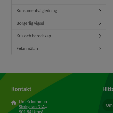
Konsumentvägledning
Undermen
Borgerlig vigsel
Undermeny
Kris och beredskap
Undermen
Felanmälan
Undermen
Kontakt
Hitt
Umeå kommun
Om 
Länk till annan webbplats, öppnas i n
Skolgatan 31A
901 84 Umeå