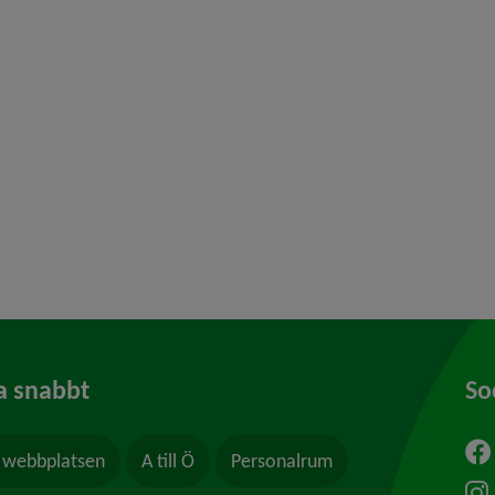
y för Konsumentvägledning
 för Borgerlig vigsel
y för Kris och beredskap
y för Felanmälan
a snabbt
So
webbplatsen
A till Ö
Personalrum
ytt fönster.