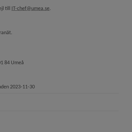
 till 
IT-chef@umea.se
.
ranät.
901 84 Umeå
mnden 2023-11-30