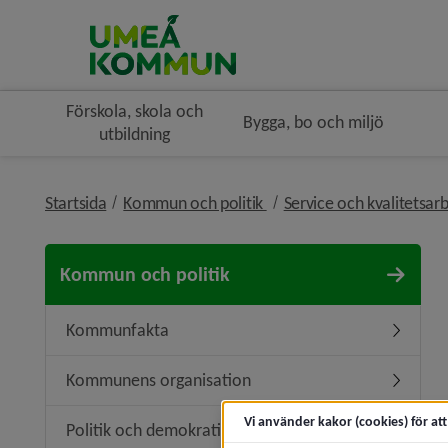
Förskola, skola och
Bygga, bo och miljö
utbildning
nivå i brödsmulenavigerin
Startsida
Kommun och politik
Service och kvalitetsar
Kommun och politik
Kommunfakta
Underme
Kommunens organisation
Undermen
Vi använder kakor (cookies) för at
Politik och demokrati
Undermeny