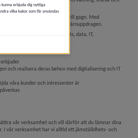
å kunna erbjuda dig nyttiga
 ändra vilka kakor som får användas
tt som kommer hela kommunen till gagn. Med 
illsammans utföra och utveckla kärnuppdragen.
 kompetens, digital arbetsplats, data, IT, 
port.
i erbjuder
gen och realisera deras behov med digitalisering och IT
öjda våra kunder och intressenter är
 påverkas
bättra vår verksamhet och vill därför att du lämnar dina 
 I vår verksamhet har vi alltid ett jämställdhets- och 