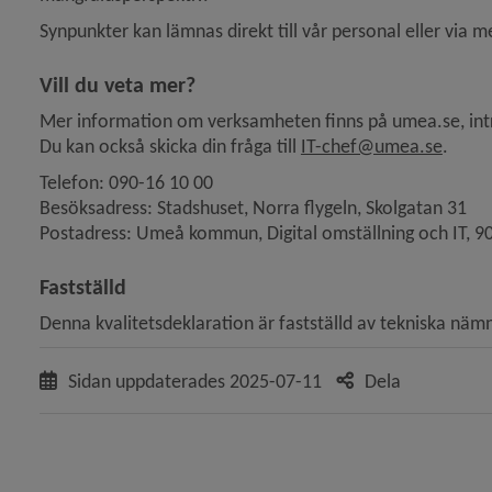
Synpunkter kan lämnas direkt till vår personal eller via mejl
Vill du veta mer?
Mer information om verksamheten finns på umea.se, int
Du kan också skicka din fråga till 
IT-chef@umea.se
.
Telefon: 090-16 10 00 
Besöksadress: Stadshuset, Norra flygeln, Skolgatan 31
Postadress: Umeå kommun, Digital omställning och IT, 
Fastställd
Denna kvalitetsdeklaration är fastställd av tekniska nä
 för Fritid, bad
 för Fritid, drift
Sidan uppdaterades
2025-07-11
Dela