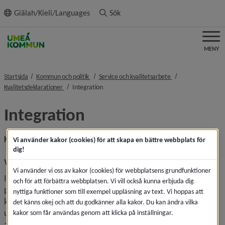
ll innehållet
Giälah/Kieli/Languages
Sök
MENY
nivå i brödsmulenavigeringen
nivå i brödsmulenav
Startsida
Kommun och politik
Service och kvalitetsarbete
nivå i brödsmulenavigeringen
nivå i brödsmulenavigeringen
Kvalitetsdeklarationer
Integration
Integration
Kvalitetsdeklaration
Vi använder kakor (cookies) för att skapa en bättre webbplats för
dig!
Vårt uppdrag
Vi använder vi oss av kakor (cookies) för webbplatsens grundfunktioner
Integration arbetar med mottagandet av nyanlända vuxna 
och för att förbättra webbplatsen. Vi vill också kunna erbjuda dig
personer och deras familjer som blir anvisade till Umeå 
nyttiga funktioner som till exempel uppläsning av text. Vi hoppas att
kommun via Migrationsverket efter att de har fått 
det känns okej och att du godkänner alla kakor. Du kan ändra vilka
uppehållstillstånd. Den nyanlände har antingen bott på ett 
kakor som får användas genom att klicka på inställningar.
anläggningsboende i en kommun i Sverige, eller kommit på 