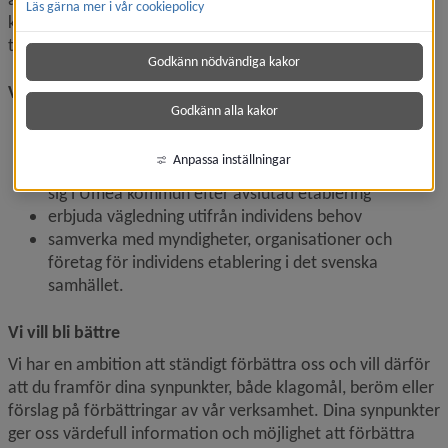
Läs gärna mer i vår cookiepolicy
kvot från FN:s flyktingorgan UNHCR eller som anknytning 
till en familjemedlem eller ett ensamkommande barn.
Godkänn nödvändiga kakor
Vi lovar
Godkänn alla kakor
se till att Umeå kommun uppfyller de skyldigheter vi 
har enligt Bosättningslagen
Anpassa inställningar
bidra till att nyanlända får förutsättningar att bosätta 
sig i Umeå kommun efter avslutad etablering
erbjuda vägledning utifrån individens behov
samverka med myndigheter, organisationer och 
företag för individens etablering i det svenska 
samhället.
Vi vill bli bättre
Vi har en ambition att ständigt förbättra oss och vill därför 
att du framför dina synpunkter, både klagomål, beröm eller 
förslag på förbättringar av vår verksamhet. Dina synpunkter 
ger oss värdefull information och möjlighet att förbättra 