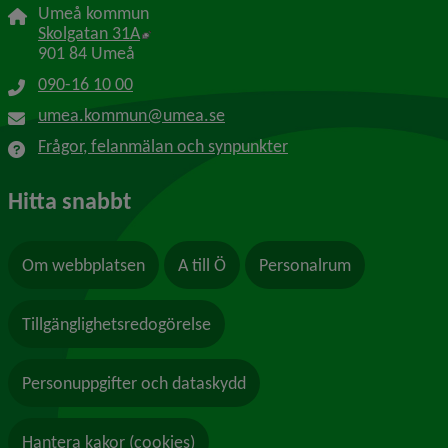
Umeå kommun
Länk till annan webbplats, öppnas i nytt f
Skolgatan 31A
901 84 Umeå
090-16 10 00
umea.kommun@umea.se
Frågor, felanmälan och synpunkter
Hitta snabbt
Om webbplatsen
A till Ö
Personalrum
Tillgänglighetsredogörelse
Personuppgifter och dataskydd
Hantera kakor (cookies)