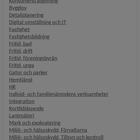
Konsumentrådgivning
Bygglov
Detaljplanering
Digital omställning och IT
Fastighet
Fastighetsbildning
Fritid, bad
Fritid, drift
Fritid, föreningsbyrån
Fritid, unga
Gator och parker
Hemtjänst
HR
Individ- och familjenämndens verksamheter
Integration
Korttidsboende
Lantmäteri
Mark och exploatering
Miljö- och hälsoskydd, Förvaltarna
Miljö- och hälsoskydd, Tillsyn och kontroll