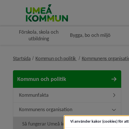
Förskola, skola och
Bygga, bo och miljö
utbildning
nivå i brödsmulenavigerin
Startsida
Kommun och politik
Kommunens organisat
Kommun och politik
Kommunfakta
Underme
Kommunens organisation
Undermen
Vi använder kakor (cookies) för at
Så fungerar Umeå kommun