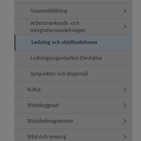
Vuxenutbildning
Undermen
Arbetsmarknads- och
Undermen
integrationsavdelningen
Ledning och stödfunktioner
Ledningsorganisation Elevhälsa
Synpunkter och klagomål
Kultur
Undermen
Stadsbyggnad
Undermen
Stadsledningskontor
Undermen
Stöd och omsorg
Undermen