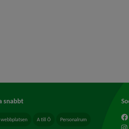
y för Konsumentvägledning
 för Borgerlig vigsel
y för Kris och beredskap
y för Felanmälan
a snabbt
So
webbplatsen
A till Ö
Personalrum
ytt fönster.