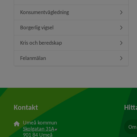
Konsumentvägledning
Undermen
Borgerlig vigsel
Undermeny
Kris och beredskap
Undermen
Felanmälan
Undermen
Kontakt
Hitt
Umeå kommun
Om 
Länk till annan webbplats, öppnas i n
Skolgatan 31A
901 84 Umeå