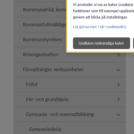
Vi använder vi oss av kakor (cookies)
Kommunalråd, kommunledning
funktioner som till exempel uppläsni
genom att klicka på inställningar.
Kommunfullmäktige
Läs gärna mer i vår cookiepolicy
Undermen
Kommunstyrelsen
Undermen
Godkänn nödvändiga kakor
Krisorganisation
Undermen
Förvaltningar, verksamheter
Undermen
Fritid
Undermeny
För- och grundskola
Undermen
Gymnasie- och vuxenutbildning
Undermen
Gymnasieskola