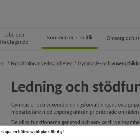
Jobb och
Kommun och politik
Omsorg och s
företagande
gen
nivå i brödsmulenavigeringen
nivå i brödsmulenavigeringen
ion
Förvaltningar, verksamheter
Gymnasie- och vuxenutbildn
Ledning och stödfu
Gymnasie- och vuxenutbildningsförvaltningens övergripan
ny för Kommunfakta
medarbetare med uppdrag utifrån prioriterade område
y för Kommunens organisation
De olika funktionerna ger stöd och service till verksamh
inom skolområdet, till exempel:
t skapa en bättre webbplats för dig!
strategisk planering