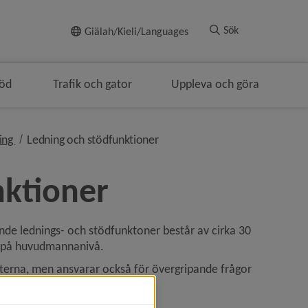
Till innehållet
Sök
Giälah/Kieli/Languages
töd
Trafik och gator
Uppleva och göra
nivå i brödsmulenavigeringen
nivå i brödsmulenavigeringen
ing
Ledning och stödfunktioner
nktioner
de lednings- och stödfunktoner består av cirka 30 
n på huvudmannanivå.
eterna, men ansvarar också för övergripande frågor 