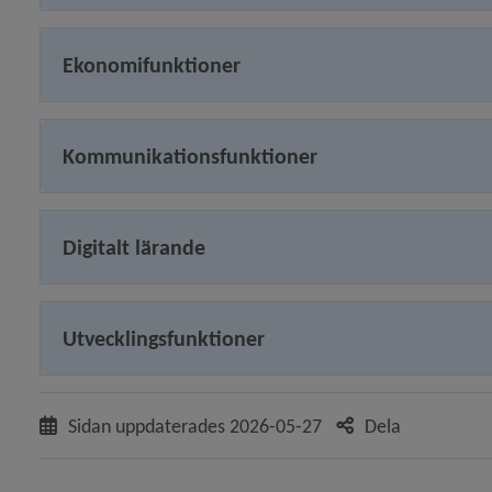
y för Vuxenutbildning
Ekonomifunktioner
y för Arbetsmarknads- och integrationsavdelningen
Kommunikationsfunktioner
Digitalt lärande
y för Kultur
Utvecklingsfunktioner
y för Stadsbyggnad
Sidan uppdaterades
2026-05-27
Dela
y för Stadsledningskontor
y för Stöd och omsorg