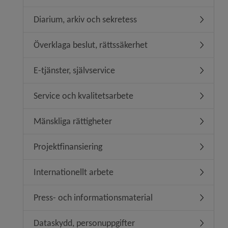
Diarium, arkiv och sekretess
Undermen
Överklaga beslut, rättssäkerhet
Undermeny
E-tjänster, självservice
Undermeny
Service och kvalitetsarbete
Undermeny
Mänskliga rättigheter
Undermeny
Projektfinansiering
Undermeny
Internationellt arbete
Undermeny
Press- och informationsmaterial
Undermen
Dataskydd, personuppgifter
Undermen