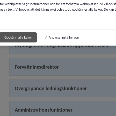
 för webbplatsens grundfunktioner och för att förbättra webbplatsen. Vi vill ocks
skolutveckling
ng av text. Vi hoppas att det känns okej och att du godkänner alla kakor. Du kan
systematiskt kvalitetsarbete
myndighetsutövning
ekonomi- och personalfrågor
y för Kommunfullmäktige
nämndsadministration.
y för Kommunstyrelsen
Godkänn alla kakor
Anpassa inställningar
Myndighetens begränsade öppettider 2026
y för Krisorganisation
y för Förvaltningar, verksamheter
Förvaltningsdirektör
 för Fritid
Övergripande ledningsfunktioner
y för För- och grundskola
y för Gymnasie- och vuxenutbildning
Administrationsfunktioner