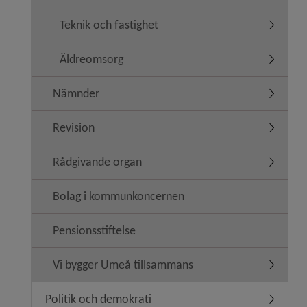
Teknik och fastighet
Undermen
Äldreomsorg
Undermen
Nämnder
Undermen
Revision
Undermen
Rådgivande organ
Undermen
Bolag i kommunkoncernen
Pensionsstiftelse
Vi bygger Umeå tillsammans
Undermen
Politik och demokrati
Undermeny