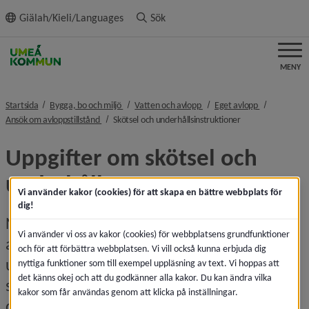
ll innehållet
Giälah/Kieli/Languages
Sök
MENY
nivå i brödsmulenavigeringen
nivå i brödsmulenavigeringe
nivå i brödsm
Startsida
Bygga, bo och miljö
Vatten och avlopp
Eget avlopp
nivå i brödsmulenavigeringen
nivå i brödsmulena
Ansök om avloppstillstånd
Skötsel och underhållsinstruktioner
Uppgifter om skötsel och 
underhåll
Vi använder kakor (cookies) för att skapa en bättre webbplats för
dig!
När du ansöker om att anlägga en 
Vi använder vi oss av kakor (cookies) för webbplatsens grundfunktioner
avloppsanläggning ska du skicka in 
och för att förbättra webbplatsen. Vi vill också kunna erbjuda dig
underlag som visar hur anläggningen ska 
nyttiga funktioner som till exempel uppläsning av text. Vi hoppas att
det känns okej och att du godkänner alla kakor. Du kan ändra vilka
skötas för att fungera korrekt. Många av 
kakor som får användas genom att klicka på inställningar.
dessa uppgifter får du från tillverkaren eller 