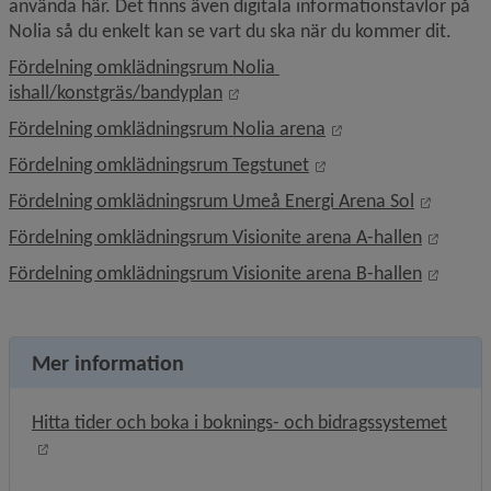
använda här. Det finns även digitala informationstavlor på 
Nolia så du enkelt kan se vart du ska när du kommer dit.
Fördelning omklädningsrum Nolia 
Länk till annan webbplats, öppna
ishall/konstgräs/bandyplan
Länk till annan web
Fördelning omklädningsrum Nolia arena
Länk till annan webbp
Fördelning omklädningsrum Tegstunet
Länk ti
Fördelning omklädningsrum Umeå Energi Arena Sol
Länk t
Fördelning omklädningsrum Visionite arena A-hallen
Länk t
Fördelning omklädningsrum Visionite arena B-hallen
Mer information
Hitta tider och boka i boknings- och bidragssystemet
Länk till annan webbplats, öppnas i nytt fönster.