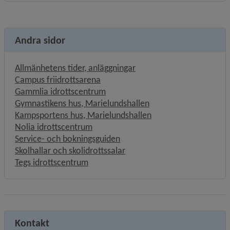
Andra sidor
Allmänhetens tider, anläggningar
Campus friidrottsarena
Gammlia idrottscentrum
Gymnastikens hus, Marielundshallen
Kampsportens hus, Marielundshallen
Nolia idrottscentrum
Länk till annan webbplats, öpp
Service- och bokningsguiden
Skolhallar och skolidrottssalar
Tegs idrottscentrum
Kontakt