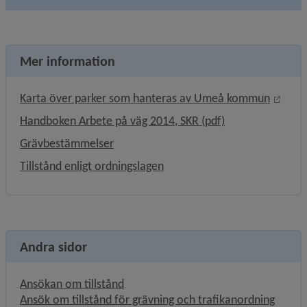
Mer information
Länk 
Karta över parker som hanteras av Umeå kommun
, 2 MB, öppnas i 
Handboken Arbete på väg 2014, SKR (pdf)
Grävbestämmelser
Tillstånd enligt ordningslagen
Andra sidor
Ansökan om tillstånd
Ansök om tillstånd för grävning och trafikanordning