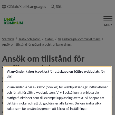
ll innehållet
Giälah/Kieli/Languages
Sök
MENY
nivå i brödsmulenavigeringen
nivå i brödsmulenavigeringen
nivå i brö
Startsida
Trafik och gator
Gator
Vägarbete på kommunal mark
nivå i brödsmulenavigeringen
Ansök om tillstånd för grävning och trafikanordning
Ansök om tillstånd för 
trafikanordning samt 
Vi använder kakor (cookies) för att skapa en bättre webbplats för
grävning på allmän platsmark
dig!
Vi använder vi oss av kakor (cookies) för webbplatsens grundfunktioner
När du ska ansöka om tillstånd för grävning på allmän 
och för att förbättra webbplatsen. Vi vill också kunna erbjuda dig
platsmark och trafikanordningsplan i Umeå kommun gör du 
nyttiga funktioner som till exempel uppläsning av text. Vi hoppas att
det via en e-tjänsten som heter ISY Case.
det känns okej och att du godkänner alla kakor. Du kan ändra vilka
kakor som får användas genom att klicka på inställningar.
Länk ti
Ansök om tillstånd för grävning och trafikanordning