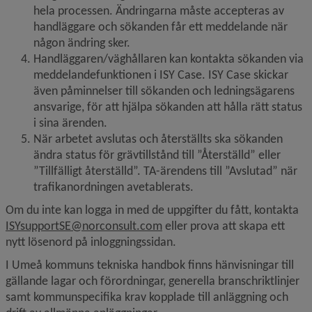
hela processen. Ändringarna måste accepteras av 
handläggare och sökanden får ett meddelande när 
någon ändring sker.
Handläggaren/väghållaren kan kontakta sökanden via 
meddelandefunktionen i ISY Case. ISY Case skickar 
även påminnelser till sökanden och ledningsägarens 
ansvarige, för att hjälpa sökanden att hålla rätt status 
i sina ärenden.
När arbetet avslutas och återställts ska sökanden 
ändra status för grävtillstånd till ”Återställd” eller 
”Tillfälligt återställd”. TA-ärendens till ”Avslutad” när 
trafikanordningen avetablerats.
Om du inte kan logga in med de uppgifter du fått, kontakta 
ISYsupportSE@norconsult.com
 eller prova att skapa ett 
nytt lösenord på inloggningssidan.
I Umeå kommuns tekniska handbok finns hänvisningar till 
gällande lagar och förordningar, generella branschriktlinjer 
samt kommunspecifika krav kopplade till anläggning och 