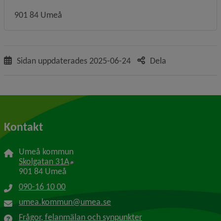
901 84 Umeå
Sidan uppdaterades
2025-06-24
Dela
Kontakt
Umeå kommun
Länk till annan webbplats, öppnas i nytt f
Skolgatan 31A
901 84 Umeå
090-16 10 00
umea.kommun@umea.se
Frågor, felanmälan och synpunkter