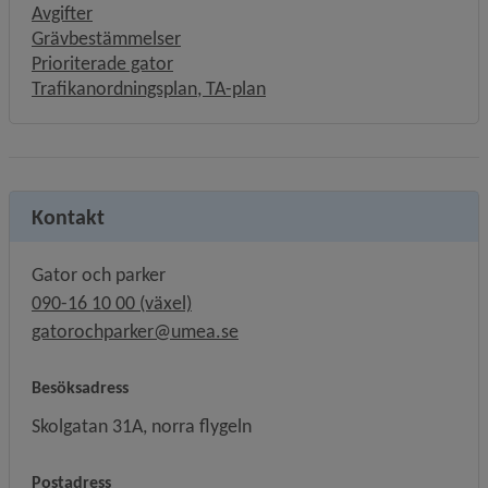
Avgifter
Grävbestämmelser
Prioriterade gator
Trafikanordningsplan, TA-plan
Kontakt
Gator och parker
090-16 10 00 (växel)
gatorochparker@umea.se
Besöksadress
Skolgatan 31A, norra flygeln
Postadress