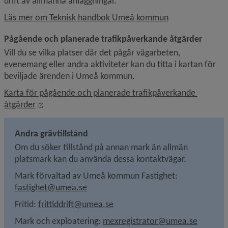
drift av allmänna anläggningar.
Läs mer om Teknisk handbok Umeå kommun
Pågående och planerade trafikpåverkande åtgärder
Vill du se vilka platser där det pågår vägarbeten, 
evenemang eller andra aktiviteter kan du titta i kartan för 
beviljade ärenden i Umeå kommun.
Karta för pågående och planerade trafikpåverkande 
Länk till annan webbplats, öppnas i nytt fönster.
åtgärder
Andra grävtillstånd
Om du söker tillstånd på annan mark än allmän 
platsmark kan du använda dessa kontaktvägar.
Mark förvaltad av Umeå kommun Fastighet: 
fastighet@umea.se
Fritid: 
frittiddrift@umea.se
Mark och exploatering: 
mexregistrator@umea.se