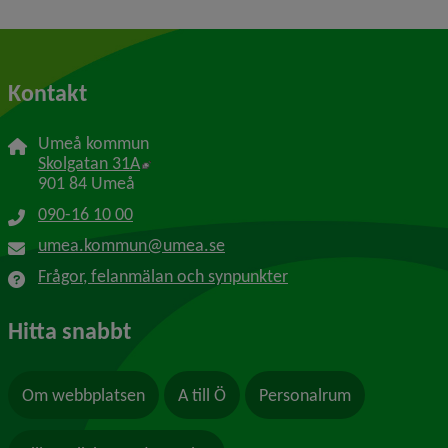
Kontakt
Umeå kommun
Länk till annan webbplats, öppnas i nytt f
Skolgatan 31A
901 84 Umeå
090-16 10 00
umea.kommun@umea.se
Frågor, felanmälan och synpunkter
Hitta snabbt
Om webbplatsen
A till Ö
Personalrum