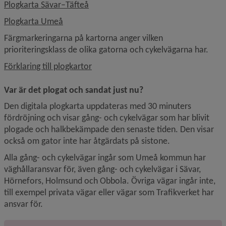
, 733.2 kB, öppnas i nytt fönster.
Plogkarta Sävar–Täfteå
, 5.3 MB, öppnas i nytt fönster.
Plogkarta Umeå
Färgmarkeringarna på kartorna anger vilken 
prioriteringsklass de olika gatorna och cykelvägarna har.
, 8.7 kB, öppnas i nytt fönster.
Förklaring till plogkartor
Var är det plogat och sandat just nu?
Den digitala plogkarta uppdateras med 30 minuters 
fördröjning och visar gång- och cykelvägar som har blivit 
plogade och halkbekämpade den senaste tiden. Den visar 
också om gator inte har åtgärdats på sistone.
Alla gång- och cykelvägar ingår som Umeå kommun har 
väghållaransvar för, även gång- och cykelvägar i Sävar, 
Hörnefors, Holmsund och Obbola. Övriga vägar ingår inte, 
till exempel privata vägar eller vägar som Trafikverket har 
ansvar för.