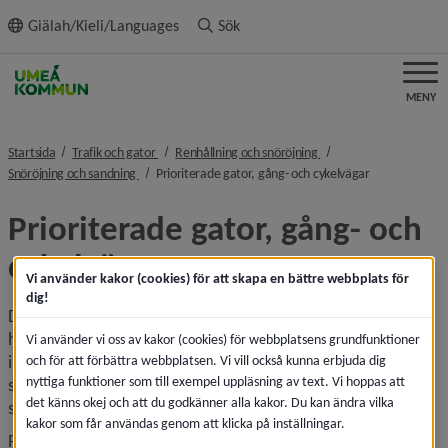
ll innehållet
Giälah/Kieli/Languages
Sök
MENY
nivå i brödsmulenavigeringen
nivå i brödsmulenaviger
Startsida
Trafik och gator
Renhållning och snöröjning
nivå i brödsmulenavigeringen
nivå i brödsmu
Snöröjning och sandning
Prioriterade gator, gång- och cykelvägar
Prioriterade gator, gång- och 
cykelvägar
Vi använder kakor (cookies) för att skapa en bättre webbplats för
dig!
Det är ur kostnadssynpunkt inte rimligt att kommunen ska 
ha resurser att omedelbart snöröja de kommunala gatorna 
Vi använder vi oss av kakor (cookies) för webbplatsens grundfunktioner
i hela tätorten samtidigt. Därför finns ett prioriterat vägnät 
och för att förbättra webbplatsen. Vi vill också kunna erbjuda dig
nyttiga funktioner som till exempel uppläsning av text. Vi hoppas att
som till exempel omfattar buss- och huvudgator, centrum 
det känns okej och att du godkänner alla kakor. Du kan ändra vilka
samt de östra och västra stadsdelarna.
kakor som får användas genom att klicka på inställningar.
På samma sätt prioriteras de kommunala gång- och 