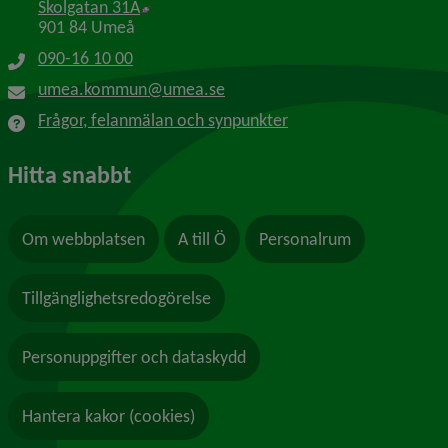
Länk till annan webbplats, öppnas i nytt f
Skolgatan 31A
901 84 Umeå
090-16 10 00
umea.kommun@umea.se
Frågor, felanmälan och synpunkter
Hitta snabbt
Om webbplatsen
A till Ö
Personalrum
Tillgänglighetsredogörelse
Personuppgifter och dataskydd
Hantera kakor (cookies)