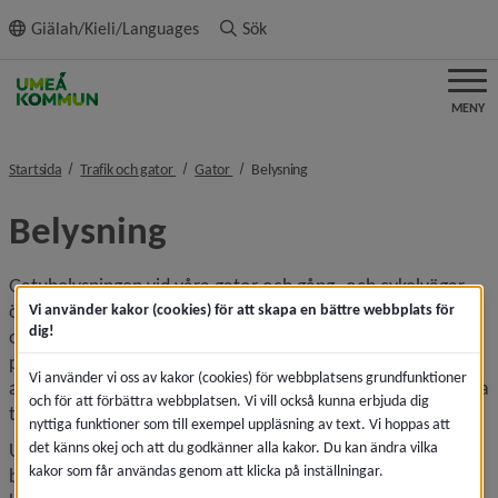
ll innehållet
Giälah/Kieli/Languages
Sök
MENY
nivå i brödsmulenavigeringen
nivå i brödsmulenavigeringen
nivå i brödsmulenavigeringen
Startsida
Trafik och gator
Gator
Belysning
Belysning
Gatubelysningen vid våra gator och gång- och cykelvägar 
ökar säkerheten för trafikanterna. Den bidrar också till 
Vi använder kakor (cookies) för att skapa en bättre webbplats för
dig!
ordning och säkerhet på allmänna platser som torg och 
parker och ger trevligare miljöer. Kommunen prioriterar 
Vi använder vi oss av kakor (cookies) för webbplatsens grundfunktioner
arbetet att minska lampornas energi­användning och att öka 
och för att förbättra webbplatsen. Vi vill också kunna erbjuda dig
trygghetskänslan genom belysning.
nyttiga funktioner som till exempel uppläsning av text. Vi hoppas att
det känns okej och att du godkänner alla kakor. Du kan ändra vilka
Umeå kommun ansvarar för cirka 30 000 
kakor som får användas genom att klicka på inställningar.
belysningsarmaturer. Trafikverket ansvarar för 