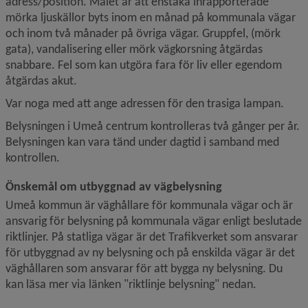
adress/position.
Målet är att enstaka inrapporterade 
mörka ljuskällor byts inom en månad på kommunala vägar 
och inom två månader på övriga vägar
. 
Gruppfel, (mörk 
gata), vandalisering eller mörk vägkorsning åtgärdas 
snabbare. Fel som kan utgöra fara för liv eller egendom 
åtgärdas akut.
Var noga med att ange adressen för den trasiga lampan.
Belysningen i Umeå centrum kontrolleras två gånger per år. 
Belysningen kan vara tänd under dagtid i samband med 
kontrollen.
Önskemål om utbyggnad av vägbelysning
Umeå kommun är väghållare för kommunala vägar och är 
ansvarig för belysning på kommunala vägar enligt beslutade 
riktlinjer. På statliga vägar är det Trafikverket som ansvarar 
för utbyggnad av ny belysning och på enskilda vägar är det 
väghållaren som ansvarar för att bygga ny belysning. Du 
kan läsa mer via länken "riktlinje belysning" nedan.