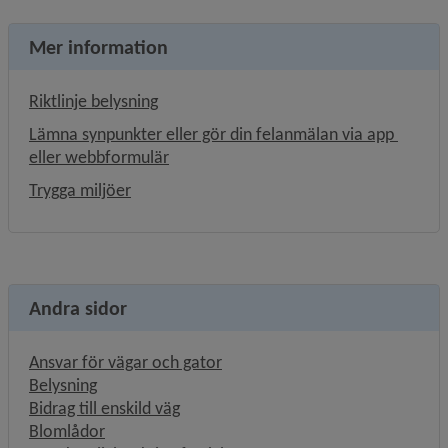
Mer information
, 798.4 kB.
Riktlinje belysning
Lämna synpunkter eller gör din felanmälan via app 
eller webbformulär
Trygga miljöer
Andra sidor
Ansvar för vägar och gator
Belysning
Bidrag till enskild väg
Blomlådor