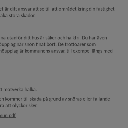
 är ditt ansvar att se till att området kring din fastighet 
saka stora skador.
na utanför ditt hus är säker och halkfri. Du har även 
pplag när snön tinat bort. De trottoarer som 
öupplag är kommunens ansvar, till exempel längs med 
tt motverka halka.
ngen kommer till skada på grund av snöras eller fallande 
ra att olyckor sker.
, 757.4 kB, öppnas i nytt fönster.
mun.pdf