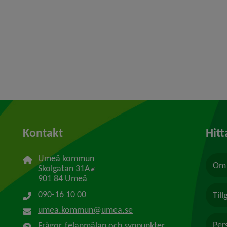
Kontakt
Hitt
Umeå kommun
Om 
Länk till annan webbplats, öppnas i n
Skolgatan 31A
901 84 Umeå
090-16 10 00
Til
umea.kommun@umea.se
Per
Frågor, felanmälan och synpunkter