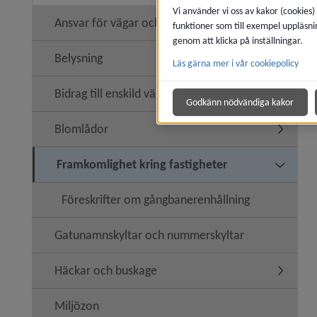
Vi använder vi oss av kakor (cookies)
Ansvar för vägar och gator
funktioner som till exempel uppläsni
genom att klicka på inställningar.
Belysning
Läs gärna mer i vår cookiepolicy
Bidrag till enskild väg
Undermeny
Godkänn nödvändiga kakor
Blomlådor
Undermen
Framkomlighet kring fastigheter
Undermen
Föreskrifter om gångbanerenhållning
Gatunamnskyltar och nummerskyltar
Häckar och buskage
Undermen
Miljözon