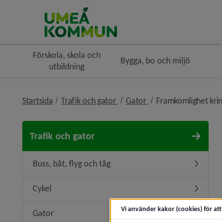
Förskola, skola och
Bygga, bo och miljö
utbildning
nivå i brödsmulenavigeringen
nivå i brödsmulenavi
Startsida
Trafik och gator
Gator
Framkomlighet krin
Trafik och gator
Buss, båt, flyg och tåg
Undermeny
Cykel
Undermen
Vi använder kakor (cookies) för at
Gator
Undermen