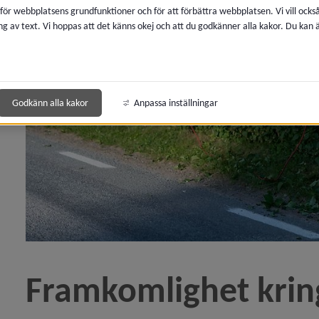
 för webbplatsens grundfunktioner och för att förbättra webbplatsen. Vi vill ocks
ng av text. Vi hoppas att det känns okej och att du godkänner alla kakor. Du kan
 för Bidrag till enskild väg
Godkänn alla kakor
Anpassa inställningar
y för Blomlådor
y för Framkomlighet kring fastigheter
Framkomlighet kring
y för Häckar och buskage