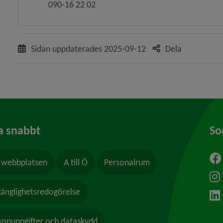
090-16 22 02
Sidan uppdaterades
2025-09-12
Dela
a snabbt
So
webbplatsen
A till Ö
Personalrum
ytt fönster.
lgänglighetsredogörelse
sonuppgifter och dataskydd