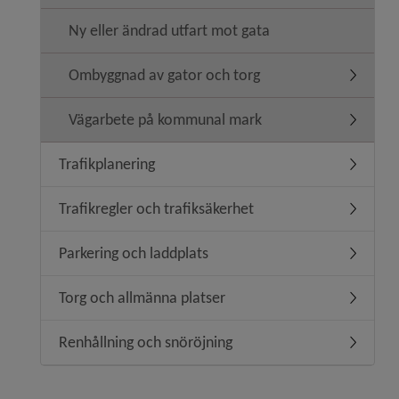
Ny eller ändrad utfart mot gata
Ombyggnad av gator och torg
Undermen
Vägarbete på kommunal mark
Undermen
Trafikplanering
Undermeny
Trafikregler och trafiksäkerhet
Undermeny
Parkering och laddplats
Undermen
Torg och allmänna platser
Undermen
Renhållning och snöröjning
Undermen