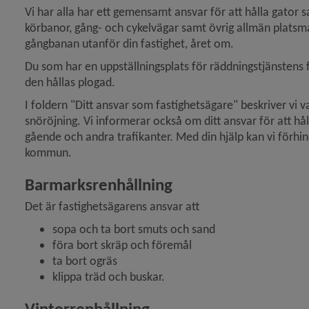
Vi har alla har ett gemensamt ansvar för att hålla gato
körbanor, gång- och cykelvägar samt övrig allmän platsm
gångbanan utanför din fastighet, året om.
y för Ombyggnad av gator och torg
Du som har en uppställningsplats för räddningstjänstens for
den hållas plogad.
y för Vägarbete på kommunal mark
I foldern "Ditt ansvar som fastighetsägare" beskriver vi v
snöröjning. Vi informerar också om ditt ansvar för att håll
 för Trafikplanering
gående och andra trafikanter. Med din hjälp kan vi förhin
kommun.
 för Trafikregler och trafiksäkerhet
Barmarksrenhållning
y för Parkering och laddplats
Det är fastighetsägarens ansvar att
sopa och ta bort smuts och sand
y för Torg och allmänna platser
föra bort skräp och föremål
ta bort ogräs
y för Renhållning och snöröjning
klippa träd och buskar.
Vinterrenhållning