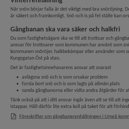
När snön börjar falla är det viktigt med bra snöröjning. Det
är säkert och framkomligt. Snö och is på fel ställe kan or
Gångbanan ska vara säker och halkfri
Du som fastighetsägare ska se till att trottoar och gångba
ansvar för trottoarer som kommunen har använt som snöu
kommunen snöröjer, halkbekämpar eller använder som sn
Kungsgatan Öst på stan.
Det är fastighetsinnehavarens ansvar att snarast
avlägsna snö och is som orsakar problem
forsla bort snö och is som lagts på allmän plats
sanda gångbanorna eller vidta andra åtgärder för a
Tänk också på att i ditt ansvar ingår även att se till att i
istappar. Håll därför lite extra koll på taket för att förhind
Föreskrifter om gångbanerenhållningen i Umeå kom