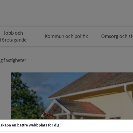
Jobb och
Kommun och politik
Omsorg och s
företagande
geringen
nivå i brödsmulenavigeringen
g fastigheter
 för Buss, båt, flyg och tåg
y för Cykel
t skapa en bättre webbplats för dig!
y för Gator