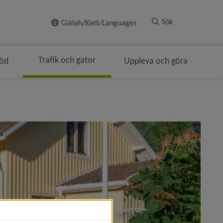
Till innehållet
Sök
Giälah/Kieli/Languages
Trafik och gator
töd
Uppleva och göra