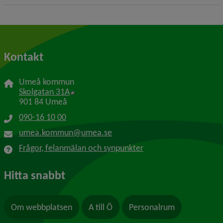
Kontakt
Umeå kommun
Länk till annan webbplats, öppnas i nytt f
Skolgatan 31A
901 84 Umeå
090-16 10 00
umea.kommun@umea.se
Frågor, felanmälan och synpunkter
Hitta snabbt
Om webbplatsen
A till Ö
Personalrum