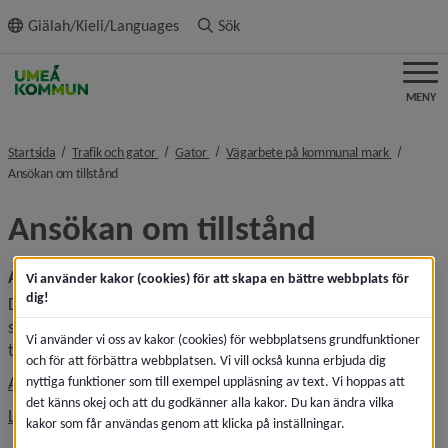
ll innehållet
Giälah/Kieli/Languages
Sök
MENY
nivå i brödsmulenavigeringen
nivå i brödsmulenavigeringen
nivå i brö
Startsida
Trafik och gator
Gator
Vägarbete på kommunal mark
nivå i brödsmulenavigeringen
Ansökan om tillstånd
Ansökan om tillstånd 
Ansök om grävtillstånd
Vi använder kakor (cookies) för att skapa en bättre webbplats för
dig!
Du gör ansökan om tillstånd via systemet ISY case. Det 
systemet används även för ansökan om 
Vi använder vi oss av kakor (cookies) för webbplatsens grundfunktioner
trafikanordningsplan och markupplåtelser.
och för att förbättra webbplatsen. Vi vill också kunna erbjuda dig
Länk till annan webbplats, ö
Ansök om tillstånd för grävning
nyttiga funktioner som till exempel uppläsning av text. Vi hoppas att
det känns okej och att du godkänner alla kakor. Du kan ändra vilka
Läs mer om Grävbestämmelser
kakor som får användas genom att klicka på inställningar.