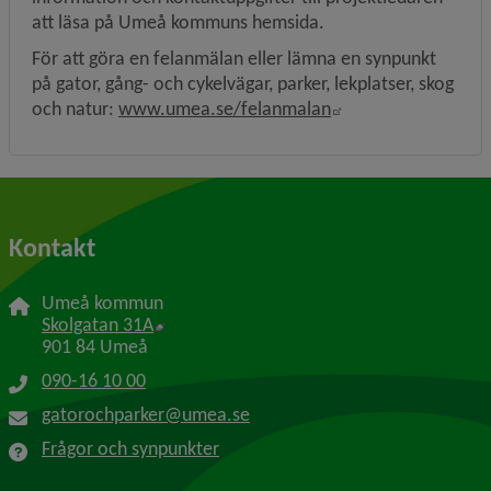
att läsa på Umeå kommuns hemsida.
För att göra en felanmälan eller lämna en synpunkt 
på gator, gång- och cykelvägar, parker, lekplatser, skog 
Länk till annan we
och natur: 
www.umea.se/felanmalan
Kontakt
Umeå kommun
Länk till annan webbplats, öppnas i nytt f
Skolgatan 31A
901 84 Umeå
090-16 10 00
gatorochparker@umea.se
Frågor och synpunkter