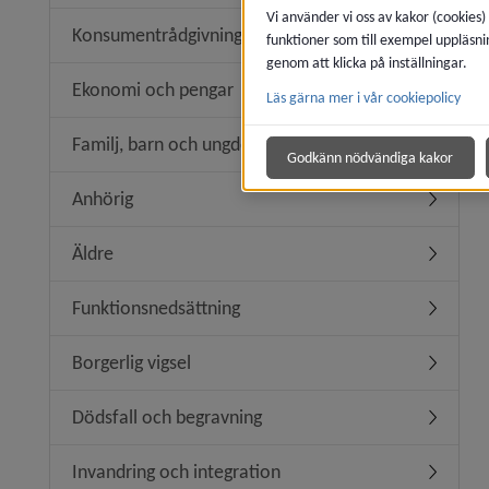
Vi använder vi oss av kakor (cookies)
Konsumentrådgivning
funktioner som till exempel uppläsni
Undermen
genom att klicka på inställningar.
Ekonomi och pengar
Läs gärna mer i vår cookiepolicy
Undermen
Familj, barn och ungdom
Undermen
Godkänn nödvändiga kakor
Anhörig
Undermen
Äldre
Undermen
Funktionsnedsättning
Undermen
Borgerlig vigsel
Undermeny
Dödsfall och begravning
Undermen
Invandring och integration
Undermeny