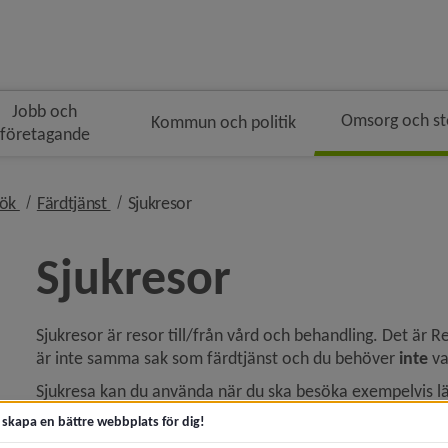
Jobb och
Omsorg och s
Kommun och politik
företagande
n
nivå i brödsmulenavigeringen
nivå i brödsmulenavigeringen
nivå i brödsmulenavigeringen
sök
Färdtjänst
Sjukresor
Sjukresor
Sjukresor är resor till/från vård och behandling. Det är R
 för Akut hjälp och krisstöd
är inte samma sak som färdtjänst och du behöver 
inte
 v
y för Kontakta socialtjänsten
Sjukresa kan du använda när du ska besöka exempelvis läk
distriktsköterska och provtagning. Det är inte tillåtet att
t skapa en bättre webbplats för dig!
y för Trygg och säker