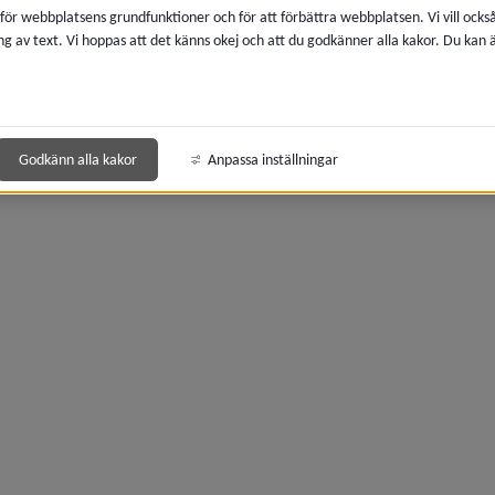
Boka sjukresor
 för webbplatsens grundfunktioner och för att förbättra webbplatsen. Vi vill ocks
ng av text. Vi hoppas att det känns okej och att du godkänner alla kakor. Du kan
y för Konsumentrådgivning
Sjukresa bokas hos Region Västerbottens beställningscen
Länk till ann
Läs mer om sjukresor på 1177 Vårdguiden
y för Ekonomi och pengar
Sidan uppdaterades
2026-04-09
Dela
y för Familj, barn och ungdom
Godkänn alla kakor
Anpassa inställningar
y för Anhörig
y för Äldre
y för Funktionsnedsättning
 för Borgerlig vigsel
y för Dödsfall och begravning
 för Invandring och integration