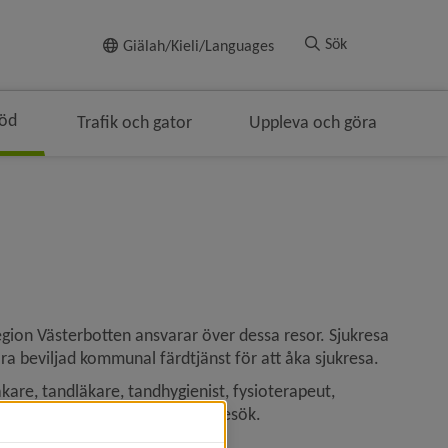
Till innehållet
Sök
Giälah/Kieli/Languages
töd
Trafik och gator
Uppleva och göra
egion Västerbotten ansvarar över dessa resor. Sjukresa 
ara beviljad kommunal färdtjänst för att åka sjukresa.
are, tandläkare, tandhygienist, fysioterapeut, 
 använda färdtjänst till sådana besök.