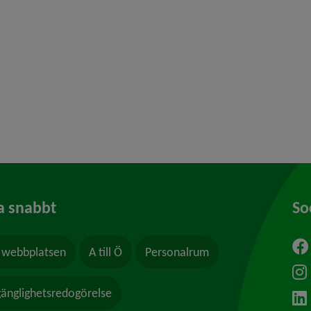
y för Missbruk och beroende
 för Frivilliga arvoderade uppdrag
y för Våld och hot
a snabbt
So
webbplatsen
A till Ö
Personalrum
ytt fönster.
lgänglighetsredogörelse