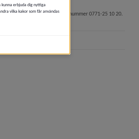
å kunna erbjuda dig nyttiga
 ändra vilka kakor som får användas
tral för serviceresor på telefonnummer 0771-25 10 20.
an webbplats, öppnas i nytt fönster.