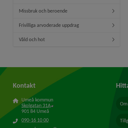
Missbruk och beroende
Undermen
Frivilliga arvoderade uppdrag
Undermeny
Våld och hot
Undermen
Kontakt
Hitt
Umeå kommun
Om 
Länk till annan webbplats, öppnas i n
Skolgatan 31A
901 84 Umeå
090-16 10 00
Til