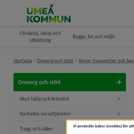
Förskola, skola och
Bygga, bo och miljö
utbildning
nivå i brödsmulenavigeringe
Startsida
Omsorg och stöd
Resor, transporter och be
Omsorg och stöd
Akut hjälp och krisstöd
Undermeny
Kontakta socialtjänsten
Undermen
Vi använder kakor (cookies) för at
Trygg och säker
Undermen