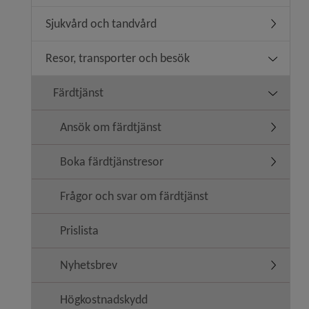
Sjukvård och tandvård
Undermen
Resor, transporter och besök
Undermen
Färdtjänst
Undermen
Ansök om färdtjänst
Undermen
Boka färdtjänstresor
Undermen
Frågor och svar om färdtjänst
Prislista
Nyhetsbrev
Undermen
Högkostnadskydd