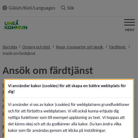
ll innehållet
Giälah/Kieli/Languages
Sök
MENY
nivå i brödsmulenavigeringen
nivå i brödsmulenavi
nivå i
Startsida
Omsorg och stöd
Resor, transporter och besök
Färdtjänst
nivå i brödsmulenavigeringen
Ansök om färdtjänst
Ansök om färdtjänst
Du måste vara folkbokförd i Umeå kommun och din 
Vi använder kakor (cookies) för att skapa en bättre webbplats för
dig!
funktionsnedsättning ska vara varaktig minst tre månader 
vid ansökningstillfället. Du ska ha allvarliga svårigheter att 
Vi använder vi oss av kakor (cookies) för webbplatsens grundfunktioner
förflytta dig på egen hand eller att resa med allmänna 
och för att förbättra webbplatsen. Vi vill också kunna erbjuda dig
kommunikationer.
nyttiga funktioner som till exempel uppläsning av text. Vi hoppas att
det känns okej och att du godkänner alla kakor. Du kan ändra vilka
Hur ansöker jag för första gången?
kakor som får användas genom att klicka på inställningar.
För att ansöka om färdtjänsttillstånd ska en ansökan 