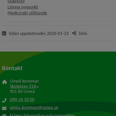
Sjukresor
Lämna synpunkt
Medicinskt utlåtande
Sidan uppdaterades
2026-01-23
Dela
Kontakt
Umeå kommun
Länk till annan webbplats, öppnas i nytt f
Skolgatan 31A
901 84 Umeå
090-16 10 00
umea.kommun@umea.se
Frågor, felanmälan och synpunkter