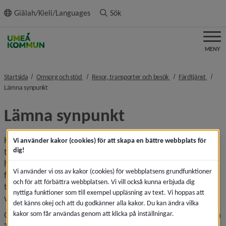
ll innehållet
Giälah/Kieli/Languages
Sök
MENY
nivå i brödsmulenavigeringen
nivå i brödsmulenavi
nivå i
Startsida
Omsorg och stöd
Resor, transporter och besök
Färdtjänst
nivå i brödsmulenavigeringen
Lämna synpunkt
Lämna synpunkt
Har du synpunkter på färdtjänst? Låt oss få veta vad du 
Vi använder kakor (cookies) för att skapa en bättre webbplats för
dig!
tycker. Du kan lämna synpunkter om exempelvis specifika 
händelser som har inträffat i samband med resa i 
Vi använder vi oss av kakor (cookies) för webbplatsens grundfunktioner
färdtjänstfordon. Det är viktigt för att kommunen och 
och för att förbättra webbplatsen. Vi vill också kunna erbjuda dig
transportörer vi har avtal med ska kunna utveckla 
nyttiga funktioner som till exempel uppläsning av text. Vi hoppas att
verksamheten.
det känns okej och att du godkänner alla kakor. Du kan ändra vilka
kakor som får användas genom att klicka på inställningar.
Om du inte har tillgång till dator eller smartphone, kontakta 