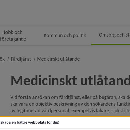
Jobb och
Omsorg och s
Kommun och politik
företagande
n
nivå i brödsmulenavigeringen
nivå i brödsmulenavigeringen
nivå i brödsmulenavigeri
sök
Färdtjänst
Medicinskt utlåtande
Medicinskt utlåtan
Vid första ansökan om färdtjänst, eller på begäran, ska 
 för Akut hjälp och krisstöd
ska vara en objektiv beskrivning av den sökandens funkti
av legitimerad vårdpersonal, exempelvis läkare, sjuksköte
y för Kontakta socialtjänsten
Till dig som utfärdar medicinskt utlåtan
t skapa en bättre webbplats för dig!
y för Trygg och säker