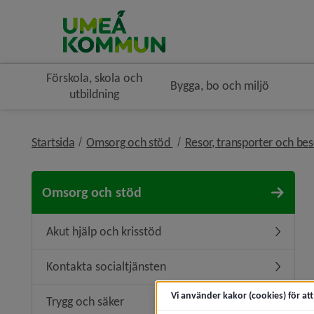
Förskola, skola och
Bygga, bo och miljö
utbildning
nivå i brödsmulenavigeringe
Startsida
Omsorg och stöd
Resor, transporter och be
Omsorg och stöd
Akut hjälp och krisstöd
Undermeny
Kontakta socialtjänsten
Undermen
Vi använder kakor (cookies) för at
Trygg och säker
Undermen