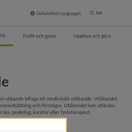
Till innehållet
Sök
Giälah/Kieli/Languages
töd
Trafik och gator
Uppleva och göra
ngen
de
den sökande bifoga ett medicinskt utlåtande. Utlåtandet 
onsnedsättning och förmågor. Utlåtandet kan utfärdas 
rska, psykolog, kurator eller fysioterapeut.
de