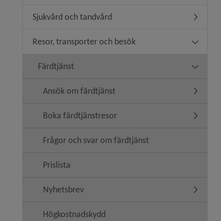
Sjukvård och tandvård
Undermen
Resor, transporter och besök
Undermen
Färdtjänst
Undermen
Ansök om färdtjänst
Undermen
Boka färdtjänstresor
Undermen
Frågor och svar om färdtjänst
Prislista
Nyhetsbrev
Undermen
Högkostnadskydd