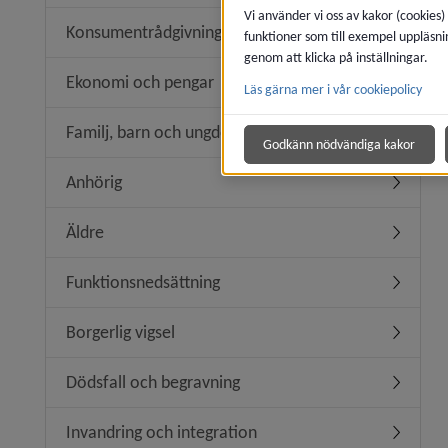
Vi använder vi oss av kakor (cookies)
Konsumentrådgivning
funktioner som till exempel uppläsni
Undermen
genom att klicka på inställningar.
Ekonomi och pengar
Läs gärna mer i vår cookiepolicy
Undermen
Familj, barn och ungdom
Undermen
Godkänn nödvändiga kakor
Anhörig
Undermen
Äldre
Undermen
Funktionsnedsättning
Undermen
Borgerlig vigsel
Undermeny
Dödsfall och begravning
Undermen
Invandring och integration
Undermeny