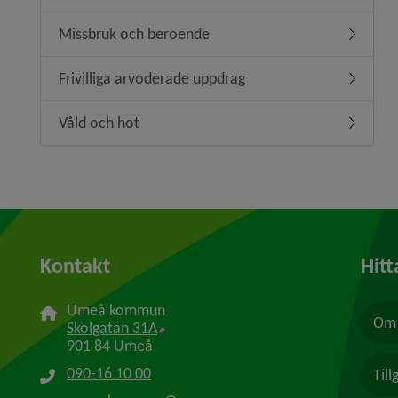
Missbruk och beroende
Undermen
Frivilliga arvoderade uppdrag
Undermeny
Våld och hot
Undermen
Kontakt
Hitt
Umeå kommun
Om 
Länk till annan webbplats, öppnas i n
Skolgatan 31A
901 84 Umeå
090-16 10 00
Til