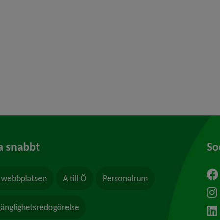
y för Missbruk och beroende
 för Frivilliga arvoderade uppdrag
y för Våld och hot
a snabbt
So
webbplatsen
A till Ö
Personalrum
ytt fönster.
lgänglighetsredogörelse