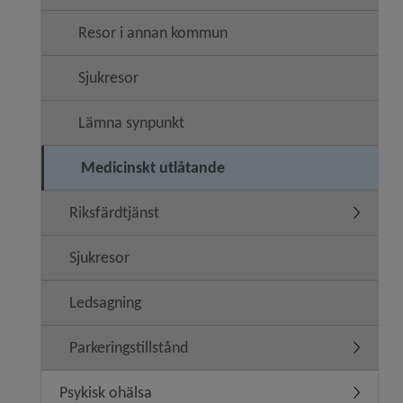
Resor i annan kommun
Sjukresor
Lämna synpunkt
Medicinskt utlåtande
Riksfärdtjänst
Undermen
Sjukresor
Ledsagning
Parkeringstillstånd
Undermeny
Psykisk ohälsa
Undermen