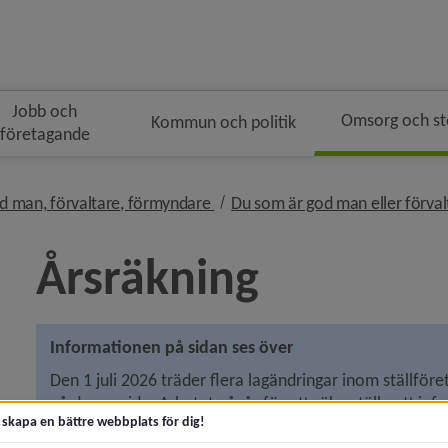
Jobb och
Omsorg och s
Kommun och politik
företagande
n
i brödsmulenavigeringen
nivå i brödsmulenavigeringen
d man, förvaltare, förmyndare
Du som är god man eller förvalt
Årsräkning
 för Akut hjälp och krisstöd
Informationen på sidan ses över
Den 1 juli 2026 träder flera lagändringar inom ställföre
y för Kontakta socialtjänsten
på denna sida. Arbetet pågår för att säkerställa att info
t skapa en bättre webbplats för dig!
tiden kan vissa uppgifter vara ofullständiga. Tack för vi
y för Trygg och säker