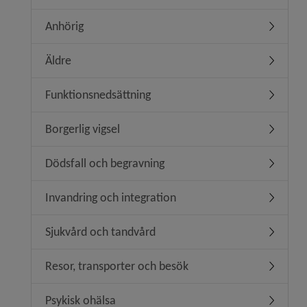
Anhörig
Undermen
Äldre
Undermen
Funktionsnedsättning
Undermen
Borgerlig vigsel
Undermeny
Dödsfall och begravning
Undermen
Invandring och integration
Undermeny
Sjukvård och tandvård
Undermen
Resor, transporter och besök
Undermen
Psykisk ohälsa
Undermen