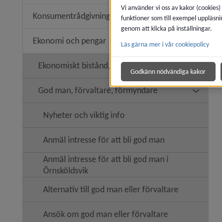
Vi använder vi oss av kakor (cookies)
Konsumentrådgivning
funktioner som till exempel uppläsni
Undermen
genom att klicka på inställningar.
Ekonomi och pengar
Läs gärna mer i vår cookiepolicy
Undermen
Ekonomiskt bistånd, försörjningsstöd
Undermen
Godkänn nödvändiga kakor
God man, förvaltare, förmyndare
Undermen
Nyheter och viktig info
Anmäl intresse för att bli god man
Anmäl intresse för att bli god man i
Örnsköldsvik
Alternativ till god man eller förvaltare
Ansök om god man eller förvaltare