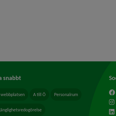
y för Missbruk och beroende
 för Frivilliga arvoderade uppdrag
y för Våld och hot
a snabbt
So
webbplatsen
A till Ö
Personalrum
ytt fönster.
lgänglighetsredogörelse