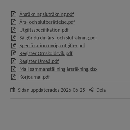
, 151.4 kB, öppnas i nytt fö
Årsräkning sluträkning.pdf
, 355.9 kB, öppnas i nytt f
Års- och slutberättelse.pdf
, 84.3 kB, öppnas i nytt fönste
Utgiftsspecifikation.pdf
, 518.4 kB, öppn
Så gör du din års- och sluträkning.pdf
, 179.6 kB, öppnas i n
Specifikation övriga utgifter.pdf
, 66.8 kB, öppnas i nytt föns
Register Örnsköldsvik.pdf
 för Du som är god man eller förvaltare till vuxen
, 17.7 kB, öppnas i nytt fönster.
Register Umeå.pdf
, 16.9 kB, öppna
Mall sammanställning årsräkning.xlsx
y för Arvode
, 94.8 kB, öppnas i nytt fönster.
Körjournal.pdf
Sidan uppdaterades
2026-06-25
Dela