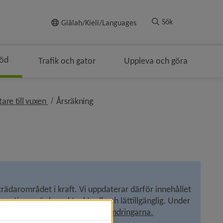
Till innehållet
Sök
Giälah/Kieli/Languages
töd
Trafik och gator
Uppleva och göra
nivå i brödsmulenavigeringen
nivå i brödsmulenavigeringen
are till vuxen
Årsräkning
trädarområdet i kraft. Vi uppdaterar därför innehållet 
rmationen är korrekt, aktuell och lättillgänglig. Under 
sad förståelse. 
Läs mer om lagändringarna.