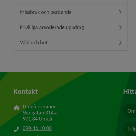
Missbruk och beroende
Undermen
Frivilliga arvoderade uppdrag
Undermeny
Våld och hot
Undermen
Kontakt
Hitt
Umeå kommun
Om 
Länk till annan webbplats, öppnas i n
Skolgatan 31A
901 84 Umeå
090-16 10 00
Til