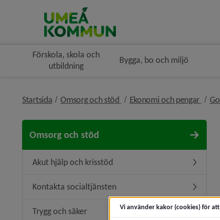
Förskola, skola och
Bygga, bo och miljö
utbildning
nivå i brödsmulenavigeringe
nivå 
Startsida
Omsorg och stöd
Ekonomi och pengar
Go
Omsorg och stöd
Akut hjälp och krisstöd
Undermeny
Kontakta socialtjänsten
Undermen
Vi använder kakor (cookies) för at
Trygg och säker
Undermen