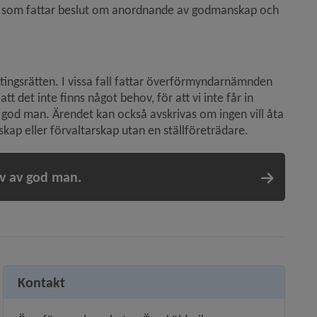
tten som fattar beslut om anordnande av godmanskap och 
l tingsrätten. I vissa fall fattar överförmyndarnämnden 
t det inte finns något behov, för att vi inte får in 
ha god man. Ärendet kan också avskrivas om ingen vill åta 
kap eller förvaltarskap utan en ställföreträdare.
ov av god man.
Kontakt