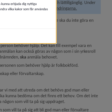
rmationen är korrekt, aktuell och lättillgänglig. Under 
å kunna erbjuda dig nyttiga
sad förståelse. 
Läs mer om lagändringarna.
 ändra vilka kakor som får användas
över, en god man eller förvaltare ska du inte göra en 
ten.
erson behöver hjälp. Det kan till exempel vara en 
nmälan kan också göras av någon som i sin yrkesroll 
l­nämnden, 
ska
 anmäla behovet.
personen som behöver hjälp är folkbokförd.
nskap eller förvaltarskap.
 vi med att utreda om det behövs god man eller 
i ska kunna bedöma om det finns ett behov. Om det inte 
ta någon som vill ta på sig uppdraget.
som vill ta på sig att bli god man eller förvaltare 