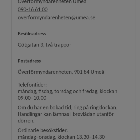
Överförmyndarenheten Umeå
090-16 61 00
overformyndarenheten@umea.se
Besöksadress
Götgatan 3, två trappor
Postadress
y för Familj, barn och ungdom
Överförmyndarenheten, 901 84 Umeå
y för Anhörig
Telefontider:
måndag, tisdag, torsdag och fredag, klockan
y för Äldre
09.00–10.00
Om du har en bokad tid, ring på ringklockan.
y för Funktionsnedsättning
Handlingar kan lämnas i brevlådan utanför
dörren.
 för Borgerlig vigsel
Ordinarie besökstider:
måndag–onsdag, klockan 13.30–14.30
y för Dödsfall och begravning