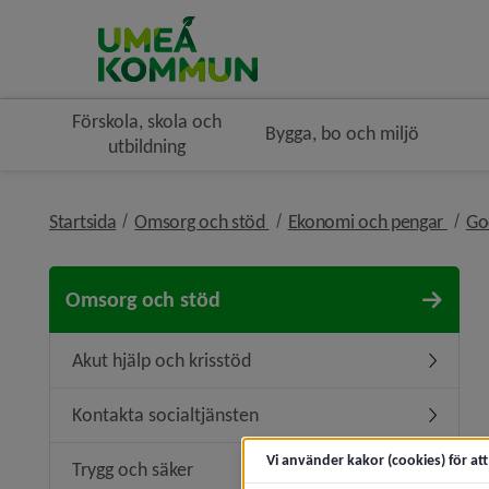
Förskola, skola och
Bygga, bo och miljö
utbildning
nivå i brödsmulenavigeringe
nivå 
Startsida
Omsorg och stöd
Ekonomi och pengar
Go
Omsorg och stöd
Akut hjälp och krisstöd
Undermeny
Kontakta socialtjänsten
Undermen
Vi använder kakor (cookies) för at
Trygg och säker
Undermen