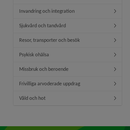
Invandring och integration
Undermeny
Sjukvård och tandvård
Undermen
Resor, transporter och besök
Undermen
Psykisk ohälsa
Undermen
Missbruk och beroende
Undermen
Frivilliga arvoderade uppdrag
Undermeny
Våld och hot
Undermen