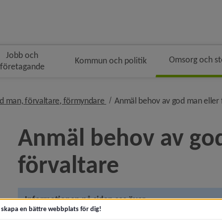
Jobb och
Omsorg och s
Kommun och politik
företagande
n
i brödsmulenavigeringen
nivå i brödsmulenavigeringen
d man, förvaltare, förmyndare
Anmäl behov av god man eller 
Anmäl behov av god
förvaltare
 för Akut hjälp och krisstöd
y för Kontakta socialtjänsten
Informationen på sidan ses över
t skapa en bättre webbplats för dig!
Den 1 juli 2026 träder flera lagändringar inom ställföre
y för Trygg och säker