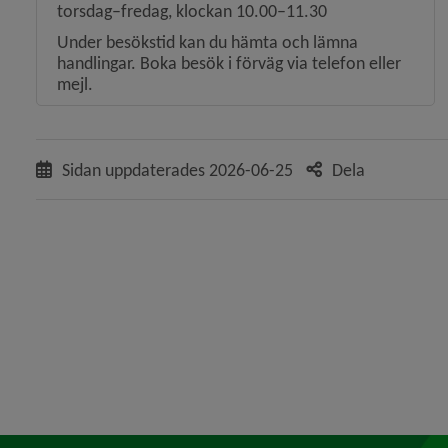
torsdag–fredag, klockan 10.00–11.30
Under besökstid kan du hämta och lämna
 för Invandring och integration
handlingar. Boka besök i förväg via telefon eller
mejl.
y för Sjukvård och tandvård
y för Resor, transporter och besök
Sidan uppdaterades
2026-06-25
Dela
y för Psykisk ohälsa
y för Missbruk och beroende
 för Frivilliga arvoderade uppdrag
y för Våld och hot