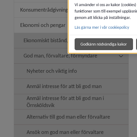
Vi använder vi oss av kakor (cookies)
Konsumentrådgivning
funktioner som till exempel uppläsni
Undermen
genom att klicka på inställningar.
Ekonomi och pengar
Läs gärna mer i vår cookiepolicy
Undermen
Ekonomiskt bistånd, försörjningsstöd
Undermen
Godkänn nödvändiga kakor
God man, förvaltare, förmyndare
Undermen
Nyheter och viktig info
Anmäl intresse för att bli god man
Anmäl intresse för att bli god man i
Örnsköldsvik
Alternativ till god man eller förvaltare
Ansök om god man eller förvaltare