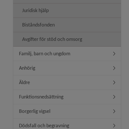
Juridisk hjälp
Biståndsfonden
Avgifter för stöd och omsorg
Familj, barn och ungdom
Undermen
Anhörig
Undermen
Äldre
Undermen
Funktionsnedsättning
Undermen
Borgerlig vigsel
Undermeny
Dödsfall och begravning
Undermen