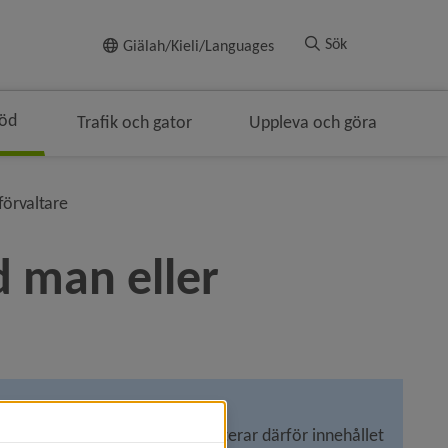
Till innehållet
Sök
Giälah/Kieli/Languages
töd
Trafik och gator
Uppleva och göra
nivå i brödsmulenavigeringen
förvaltare
 man eller 
trädarområdet i kraft. Vi uppdaterar därför innehållet 