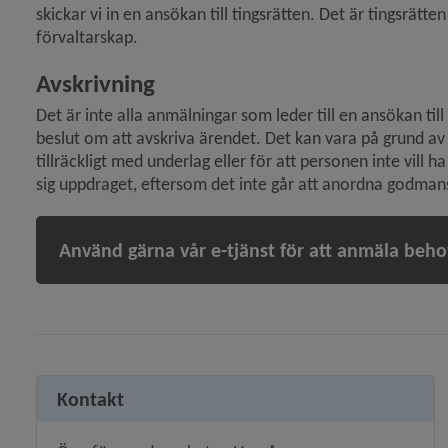
skickar vi in en ansökan till tingsrätten. Det är tingsrä
förvaltarskap.
Avskrivning
Det är inte alla anmälningar som leder till en ansökan til
beslut om att avskriva ärendet. Det kan vara på grund av at
tillräckligt med underlag eller för att personen inte vill 
sig uppdraget, eftersom det inte går att anordna godmans
 för Du som är god man eller förvaltare till vuxen
Använd gärna vår e-tjänst för att anmäla beh
Kontakt
y för Budget- och skuldrådgivning