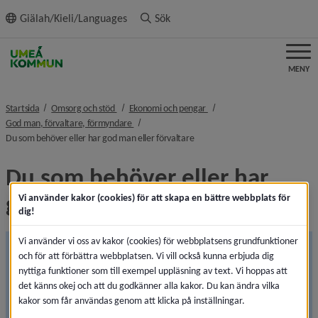
ll innehållet
Giälah/Kieli/Languages
Sök
MENY
nivå i brödsmulenavigeringen
nivå i brödsmulenavigeringen
Startsida
Omsorg och stöd
Ekonomi och pengar
nivå i brödsmulenavigeringen
God man, förvaltare, förmyndare
nivå i brödsmulenavigeringen
Du som behöver eller har god man eller förvaltare
Du som behöver eller har 
god man eller förvaltare
Vi använder kakor (cookies) för att skapa en bättre webbplats för
dig!
Vi använder vi oss av kakor (cookies) för webbplatsens grundfunktioner
Informationen på sidan ses över
och för att förbättra webbplatsen. Vi vill också kunna erbjuda dig
Den 1 juli 2026 träder flera lagändringar inom 
nyttiga funktioner som till exempel uppläsning av text. Vi hoppas att
det känns okej och att du godkänner alla kakor. Du kan ändra vilka
ställföreträdarområdet i kraft. Vi uppdaterar därför 
kakor som får användas genom att klicka på inställningar.
innehållet på denna sida. Arbetet pågår för att 