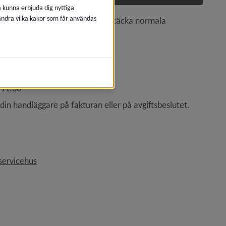
å kunna erbjuda dig nyttiga
 ändra vilka kakor som får användas
tadgat belopp som är tänkt att täcka normala 
giftshandläggare.
-11.30
din handläggare på fakturan eller på avgiftsbeslutet.
servicehus