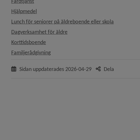
Färdtjänst
Hjälpmedel
y för Anhörig
Lunch för seniorer på äldreboende eller skola
y för Äldre
Dagverksamhet för äldre
Korttidsboende
y för Funktionsnedsättning
Familjerådgivning
 för Borgerlig vigsel
Sidan uppdaterades
2026-04-29
Dela
y för Dödsfall och begravning
 för Invandring och integration
y för Sjukvård och tandvård
y för Resor, transporter och besök
y för Psykisk ohälsa