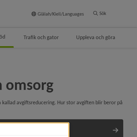
Till innehållet
Sök
Giälah/Kieli/Languages
töd
Trafik och gator
Uppleva och göra
ch omsorg
kallad avgiftsreducering. Hur stor avgiften blir beror på 
g