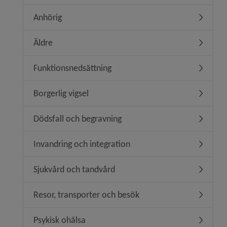
Anhörig
Undermen
Äldre
Undermen
Funktionsnedsättning
Undermen
Borgerlig vigsel
Undermeny
Dödsfall och begravning
Undermen
Invandring och integration
Undermeny
Sjukvård och tandvård
Undermen
Resor, transporter och besök
Undermen
Psykisk ohälsa
Undermen