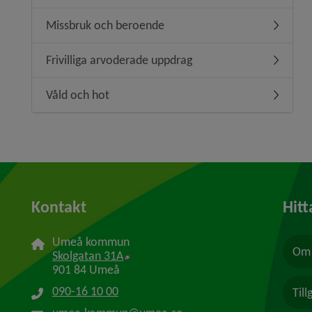
Missbruk och beroende
Undermen
Frivilliga arvoderade uppdrag
Undermeny
Våld och hot
Undermen
Kontakt
Hitt
Umeå kommun
Om 
Länk till annan webbplats, öppnas i n
Skolgatan 31A
901 84 Umeå
090-16 10 00
Til