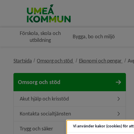
Förskola, skola och
Bygga, bo och miljö
utbildning
nivå i brödsmulenavigeringe
nivå 
Startsida
Omsorg och stöd
Ekonomi och pengar
Av
Omsorg och stöd
Akut hjälp och krisstöd
Undermeny
Kontakta socialtjänsten
Undermen
Vi använder kakor (cookies) för at
Trygg och säker
Undermen