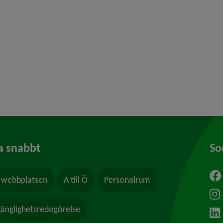
y för Missbruk och beroende
 för Frivilliga arvoderade uppdrag
y för Våld och hot
a snabbt
So
webbplatsen
A till Ö
Personalrum
ytt fönster.
lgänglighetsredogörelse