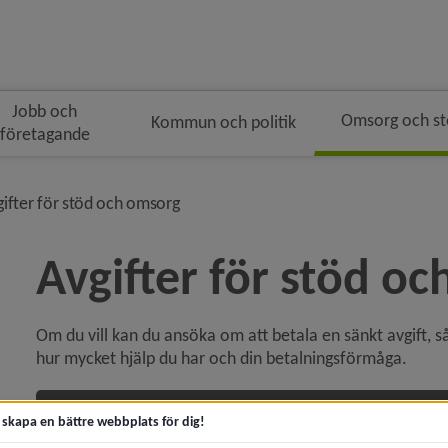
Jobb och
Omsorg och s
Kommun och politik
företagande
n
i brödsmulenavigeringen
nivå i brödsmulenavigeringen
gifter för stöd och omsorg
Avgifter för stöd o
Om du vill kan du ansöka om att betala en sänkt avgift, så 
 för Akut hjälp och krisstöd
hur mycket hjälp du har och din betalningsförmåga.
y för Kontakta socialtjänsten
Ansök om reducerad avgift, lämna in underla
t skapa en bättre webbplats för dig!
y för Trygg och säker