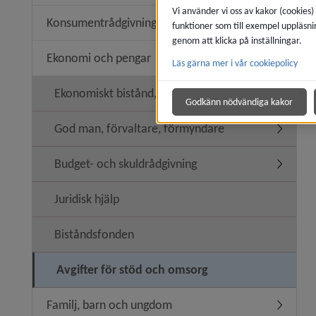
Vi använder vi oss av kakor (cookies)
Konsumentrådgivning
funktioner som till exempel uppläsni
Undermen
genom att klicka på inställningar.
Ekonomi och pengar
Läs gärna mer i vår cookiepolicy
Undermen
Ekonomiskt bistånd, försörjningsstöd
Undermen
Godkänn nödvändiga kakor
God man, förvaltare, förmyndare
Undermen
Budget- och skuldrådgivning
Undermen
Juridisk hjälp
Biståndsfonden
Avgifter för stöd och omsorg
Familj, barn och ungdom
Undermen