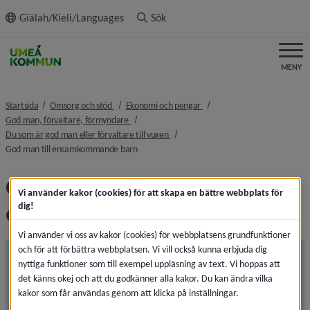
ll innehållet
Giälah/Kieli/Languages
Sök
MENY
nivå i brödsmulenavigeringen
nivå i brödsmulenavigeringen
Startsida
Omsorg och stöd
Ekonomi och pengar
nivå i brödsmulenavigeringen
God man, förvaltare, förmyndare
nivå i brödsmulenavigeringen
Du som är god man eller förvaltare till vuxen
nivå i brödsmulenavigeringen
God man till ensamkommande barn
God man till 
Vi använder kakor (cookies) för att skapa en bättre webbplats för
ensamkommande barn
dig!
Vi använder vi oss av kakor (cookies) för webbplatsens grundfunktioner
och för att förbättra webbplatsen. Vi vill också kunna erbjuda dig
Informationen på sidan ses över
nyttiga funktioner som till exempel uppläsning av text. Vi hoppas att
Den 1 juli 2026 träder flera lagändringar inom 
det känns okej och att du godkänner alla kakor. Du kan ändra vilka
kakor som får användas genom att klicka på inställningar.
ställföreträdarområdet i kraft. Vi uppdaterar därför 