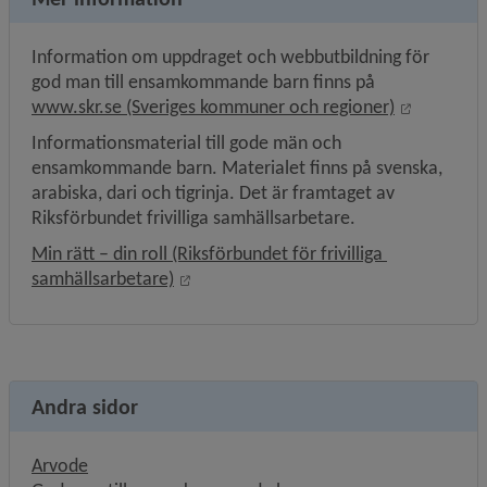
Information om uppdraget och webbutbildning för 
god man till ensamkommande barn finns på 
Länk till 
www.skr.se (Sveriges kommuner och regioner)
Informationsmaterial till gode män och 
ensamkommande barn. Materialet finns på svenska, 
arabiska, dari och tigrinja. Det är framtaget av 
Riksförbundet frivilliga samhällsarbetare.
Min rätt – din roll (Riksförbundet för frivilliga 
Länk till annan webbplats, öppnas i ny
samhällsarbetare)
Andra sidor
Arvode