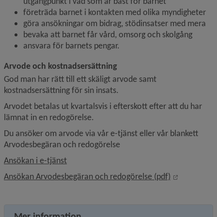
utgångpunkt i vad som är bäst för barnet
företräda barnet i kontakten med olika myndigheter
göra ansökningar om bidrag, stödinsatser med mera
bevaka att barnet får vård, omsorg och skolgång
ansvara för barnets pengar.
Arvode och kostnadsersättning
God man har rätt till ett skäligt arvode samt 
kostnadsersättning för sin insats.
Arvodet betalas ut kvartalsvis i efterskott efter att du har 
lämnat in en redogörelse.
Du ansöker om arvode via vår e-tjänst eller vår blankett 
Arvodesbegäran och redogörelse
Ansökan i e-tjänst
Länk till a
Ansökan Arvodesbegäran och redogörelse (pdf)
Mer information