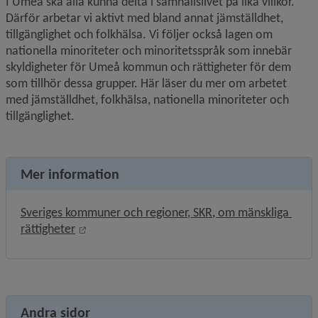
I Umeå ska alla kunna delta i samhällslivet på lika villkor. 
Därför arbetar vi aktivt med bland annat jämställdhet, 
tillgänglighet och folkhälsa. Vi följer också lagen om 
nationella minoriteter och minoritetsspråk som innebär 
skyldigheter för Umeå kommun och rättigheter för dem 
som tillhör dessa grupper. Här läser du mer om arbetet 
med jämställdhet, folkhälsa, nationella minoriteter och 
tillgänglighet.
Mer information
Sveriges kommuner och regioner, SKR, om mänskliga 
Länk till annan webbplats, öppnas i nytt fönst
rättigheter
Andra sidor