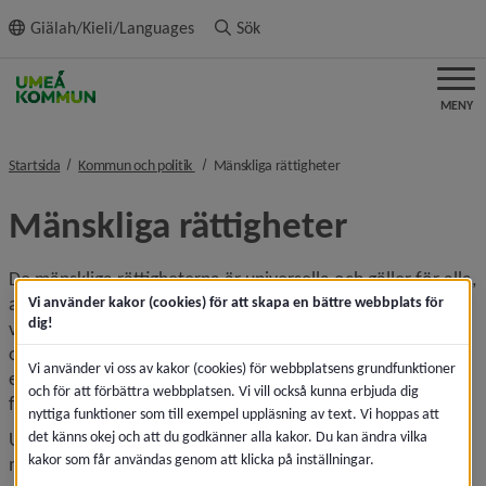
ll innehållet
Giälah/Kieli/Languages
Sök
MENY
nivå i brödsmulenavigeringen
nivå i brödsmulenavigeri
Startsida
Kommun och politik
Mänskliga rättigheter
Mänskliga rättigheter
De mänskliga rättigheterna är universella och gäller för alla, 
alltid. De slår fast att alla människor är födda fria och lika i 
Vi använder kakor (cookies) för att skapa en bättre webbplats för
dig!
värde och rättigheter. Umeå kommun arbetar för ett öppet 
och inkluderande samhälle för alla, oavsett kön, ålder, 
Vi använder vi oss av kakor (cookies) för webbplatsens grundfunktioner
etnicitet, sexuell läggning, religiös trosuppfattning och 
och för att förbättra webbplatsen. Vi vill också kunna erbjuda dig
funktionsnedsättning.
nyttiga funktioner som till exempel uppläsning av text. Vi hoppas att
det känns okej och att du godkänner alla kakor. Du kan ändra vilka
Utgångspunkten för arbetet är FN:s konvention om 
kakor som får användas genom att klicka på inställningar.
mänskliga rättigheter som bland annat handlar om att