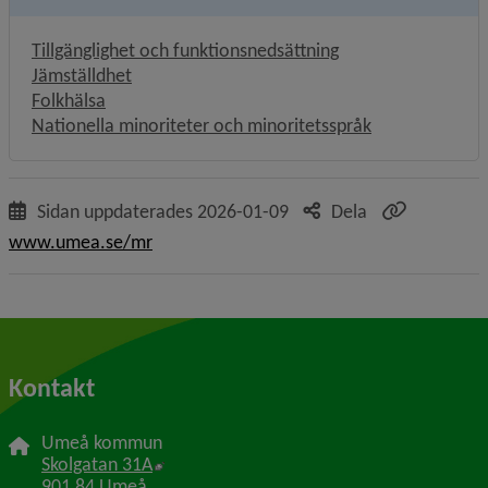
Tillgänglighet och funktionsnedsättning
Jämställdhet
Folkhälsa
Nationella minoriteter och minoritetsspråk
Sidan uppdaterades
2026-01-09
Dela
www.umea.se/mr
Kontakt
Umeå kommun
Länk till annan webbplats, öppnas i nytt f
Skolgatan 31A
901 84 Umeå