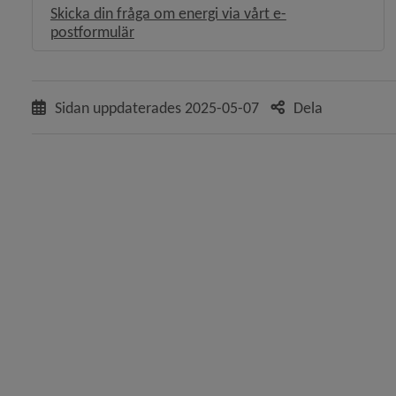
Skicka din fråga om energi via vårt e-
postformulär
 för Energi- och klimatrådgivning
Sidan uppdaterades
2025-05-07
Dela
y för Boka en föreläsning