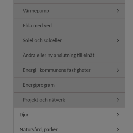
Värmepump
Underme
Elda med ved
Solel och solceller
Undermeny
Ändra eller ny anslutning till elnät
Energi i kommunens fastigheter
Undermen
Energiprogram
Projekt och nätverk
Undermen
Djur
Undermen
Naturvård, parker
Undermen