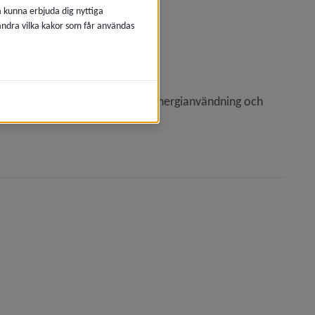
å kunna erbjuda dig nyttiga
 ändra vilka kakor som får användas
t fönster.
rade beräkningar för ditt hus energianvändning och 
ytt fönster.