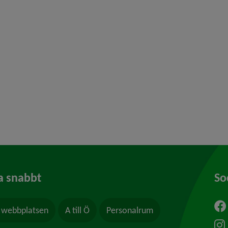
 för Översiktsplan och detaljplaner
y för Stadsplanering och byggande
y för Hälsoskydd
y för Ras och skred
a snabbt
So
webbplatsen
A till Ö
Personalrum
ytt fönster.