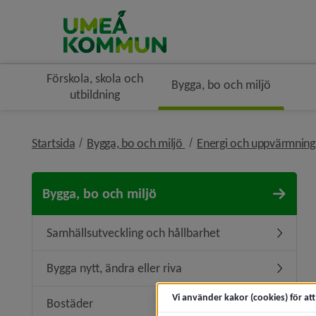
Förskola, skola och
Bygga, bo och miljö
utbildning
nivå i brödsmulenavigerin
Startsida
Bygga, bo och miljö
Energi och uppvärmnin
Bygga, bo och miljö
Samhällsutveckling och hållbarhet
Undermen
Bygga nytt, ändra eller riva
Undermeny
Vi använder kakor (cookies) för at
Bostäder
Undermen