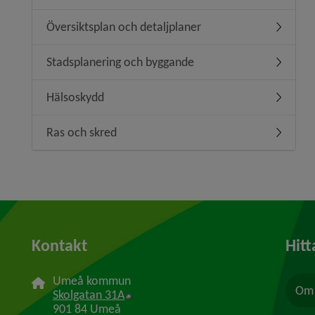
Översiktsplan och detaljplaner
Undermeny
Stadsplanering och byggande
Undermen
Hälsoskydd
Undermen
Ras och skred
Undermen
Kontakt
Hitt
Umeå kommun
Om 
Länk till annan webbplats, öppnas i n
Skolgatan 31A
901 84 Umeå