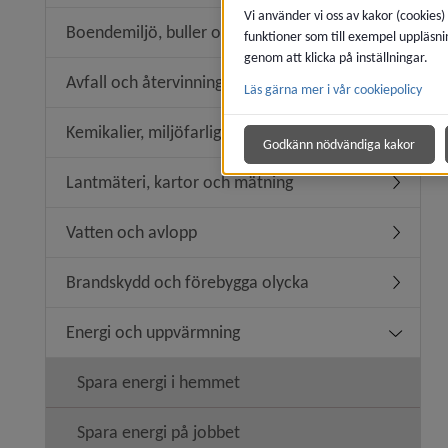
Vi använder vi oss av kakor (cookies)
Boendemiljö, buller och luftkvalitet
funktioner som till exempel uppläsni
Undermeny
genom att klicka på inställningar.
Avfall och återvinning
Läs gärna mer i vår cookiepolicy
Undermeny
Kemikalier, miljöfarlig verksamhet
Undermeny
Godkänn nödvändiga kakor
Lantmäteri, kartor och mätning
Undermen
Vatten och avlopp
Undermen
Brandskydd och förebygga olycka
Undermen
Energi och uppvärmning
Undermen
Spara energi i hemmet
Spara energi på jobbet