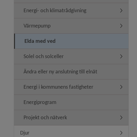
Energi- och klimatrådgivning
Undermeny
Värmepump
Underme
Elda med ved
Solel och solceller
Undermeny
Ändra eller ny anslutning till elnät
Energi i kommunens fastigheter
Undermen
Energiprogram
Projekt och nätverk
Undermen
Djur
Undermen