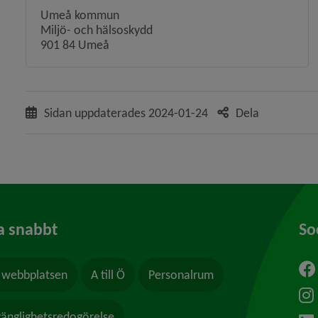
Umeå kommun
Miljö- och hälsoskydd
901 84 Umeå
Sidan uppdaterades
2024-01-24
Dela
a snabbt
So
webbplatsen
A till Ö
Personalrum
ytt fönster.
lgänglighetsredogörelse