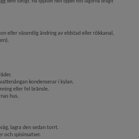
g dem luftigt. Ha spjället helt öppet tills lågorna dragit
n eller väsentlig ändring av eldstad eller rökkanal, 
en).
väder.
å vattenångan kondenserar i kylan.
nning eller fel bränsle.
rnas hus.
rväg, lagra den sedan torrt.
 och spisinsatser.