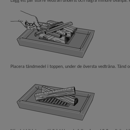
Lägg ett par större vedträn underst och några mindre ovanpå. K
 för Energi- och klimatrådgivning
ny för Värmepump
 för Solel och solceller
Placera tändmedel i toppen, under de översta vedträna. Tänd och 
y för Energi i kommunens fastigheter
y för Projekt och nätverk
y för Djur