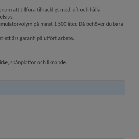
m att tillföra tillräckligt med luft och hålla 
lsius.
ulatorvolym på minst 1 500 liter. Då behöver du bara 
t ett års garanti på utfört arbete.
virke, spånplattor och liknande.
webbplats, öppnas i nytt fönster.