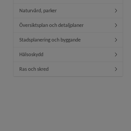
Naturvård, parker
Undermen
Översiktsplan och detaljplaner
Undermeny
Stadsplanering och byggande
Undermen
Hälsoskydd
Undermen
Ras och skred
Undermen