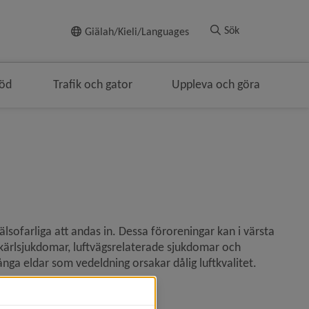
Till innehållet
Sök
Giälah/Kieli/Languages
töd
Trafik och gator
Uppleva och göra
lsofarliga att andas in. Dessa föroreningar kan i värsta 
h kärlsjukdomar, luftvägsrelaterade sjukdomar och 
nga eldar som vedeldning orsakar dålig luftkvalitet.