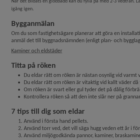
När det bildats en glödbädd kan du fylla på med 2-3 vedträn. Läg
igång igen.
y för Naturvård, parker
Bygganmälan
 för Översiktsplan och detaljplaner
Om du som fastighetsägare planerar att göra en installatio
anmäl det till byggnadsnämnden (enligt plan- och bygglag
y för Stadsplanering och byggande
Kaminer och eldstäder
y för Hälsoskydd
Titta på röken
Du eldar rätt om röken är nästan osynlig vid varmt 
y för Ras och skred
Du eldar rätt om röken är vitaktig vid kallt väder d
Om röken är svart eller gul tyder det på dålig förbrä
Kontrollera röken så att den inte slår ner på granna
7 tips till dig som eldar
Använd i första hand pellets.
Använd torr ved, det vill säga hugg veden ett år i fö
Använd miljögodkända pannor, kaminer, braskaminer