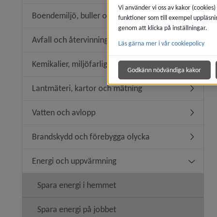
Vi använder vi oss av kakor (cookies)
Boendemiljö, buller och luftkvalitet
funktioner som till exempel uppläsni
Undermeny
genom att klicka på inställningar.
Avfall och återvinning
Läs gärna mer i vår cookiepolicy
Undermeny
Kemikalier, miljöfarlig verksamhet
Undermeny
Godkänn nödvändiga kakor
Lantmäteri, kartor och mätning
Undermen
Vatten och avlopp
Undermen
Brandskydd och förebygga olycka
Undermen
Energi och uppvärmning
Undermen
Spara energi i hemmet
Spara energi på jobbet