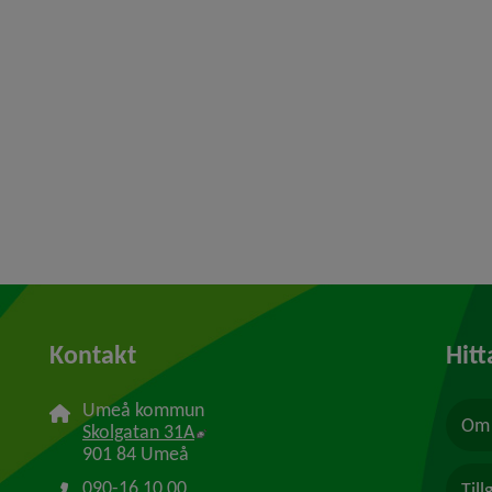
Kontakt
Hitt
Umeå kommun
Om 
Länk till annan webbplats, öppnas i n
Skolgatan 31A
901 84 Umeå
090-16 10 00
Til