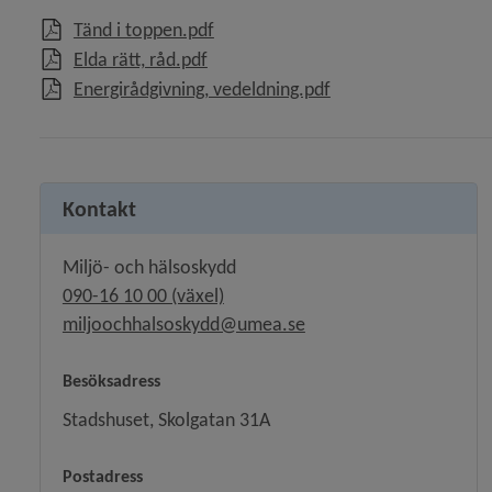
, 1.4 MB, öppnas i nytt fönster.
Tänd i toppen.pdf
, 866.2 kB, öppnas i nytt fönster.
Elda rätt, råd.pdf
, 334.5 kB, öppnas i 
Energirådgivning, vedeldning.pdf
Kontakt
Miljö- och hälsoskydd
090-16 10 00 (växel)
miljoochhalsoskydd@umea.se
Besöksadress
Stadshuset, Skolgatan 31A
Postadress