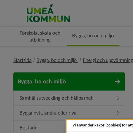
Förskola, skola och
Bygga, bo och miljö
utbildning
nivå i brödsmulenavigerin
Startsida
Bygga, bo och miljö
Energi och uppvärmnin
Bygga, bo och miljö
Samhällsutveckling och hållbarhet
Undermen
Bygga nytt, ändra eller riva
Undermeny
Vi använder kakor (cookies) för at
Bostäder
Undermen