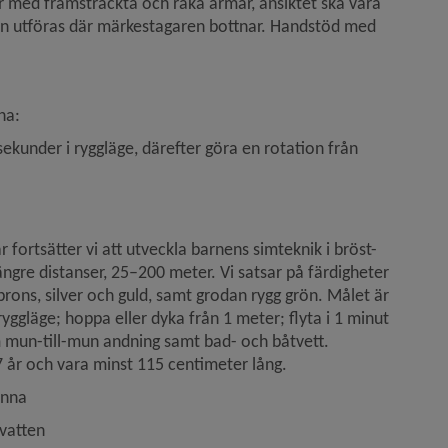
er med framsträckta och raka armar, ansiktet ska vara 
an utföras där märkestagaren bottnar. Handstöd med 
na:
ekunder i ryggläge, därefter göra en rotation från 
 fortsätter vi att utveckla barnens simteknik i bröst- 
gre distanser, 25–200 meter. Vi satsar på färdigheter 
ons, silver och guld, samt grodan rygg grön. Målet är 
gläge; hoppa eller dyka från 1 meter; flyta i 1 minut 
mun-till-mun andning samt bad- och båtvett. 
7 år och vara minst 115 centimeter lång.
unna
 vatten