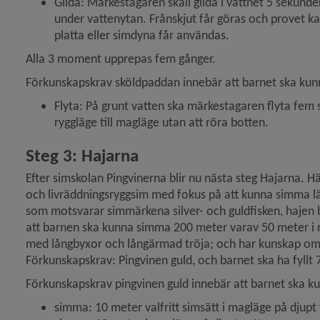
Glida: Märkestagaren skall glida i vattnet 5 sekund
under vattenytan. Frånskjut får göras och provet k
platta eller simdyna får användas.
Alla 3 moment upprepas fem gånger.
Förkunskapskrav sköldpaddan innebär att barnet ska kun
Flyta: På grunt vatten ska märkestagaren flyta fem s
ryggläge till magläge utan att röra botten.
Steg 3: Hajarna
y för Träning
Efter simskolan Pingvinerna blir nu nästa steg Hajarna. Här
och livräddningsryggsim med fokus på att kunna simma län
som motsvarar simmärkena silver- och guldfisken, hajen br
att barnen ska kunna simma 200 meter varav 50 meter i ryg
med långbyxor och långärmad tröja; och har kunskap om 
y för Umelagun
Förkunskapskrav: Pingvinen guld, och barnet ska ha fyllt 
y för Vallabadet, Hörnefors
Förkunskapskrav pingvinen guld innebär att barnet ska k
simma: 10 meter valfritt simsätt i magläge på djupt