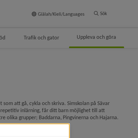
Till innehållet
Sök
Giälah/Kieli/Languages
Uppleva och göra
töd
Trafik och gator
en
smulenavigeringen
nivå i brödsmulenavigeringen
t som att gå, cykla och skriva. Simskolan på Sävar 
titiv inlärning, får ditt barn möjlighet till att 
i tre olika grupper; Baddarna, Pingvinerna och Hajarna.