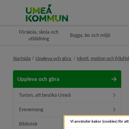
Förskola, skola och
Bygga, bo och miljö
utbildning
nivå i brödsmulenavigeringe
Startsida
Uppleva och göra
Idrott, motion och frilufts
Uppleva och göra
Turism, att besöka Umeå
Undermen
Evenemang
Underme
Vi använder kakor (cookies) för at
Bibliotek