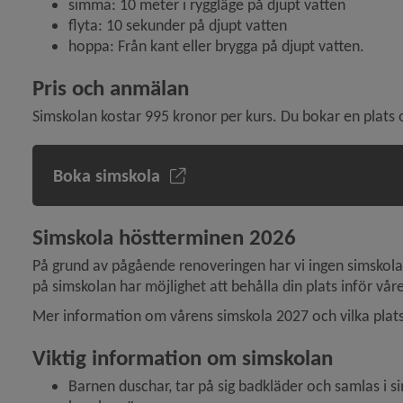
simma: 10 meter i ryggläge på djupt vatten
flyta: 10 sekunder på djupt vatten
hoppa: Från kant eller brygga på djupt vatten.
Pris och anmälan
 för Hallar och idrottsanläggningar
Simskolan kostar 995 kronor per kurs. Du bokar en plats 
y för Boka anläggning, lokal
Boka simskola
 för Friluftsliv och motion
y för SM-veckan
Simskola höstterminen 2026
På grund av pågående renoveringen har vi ingen simskola
på simskolan har möjlighet att behålla din plats inför vår
y för Träningspass, gym
Mer information om vårens simskola 2027 och vilka plat
Viktig information om simskolan
y för Kultur
Barnen duschar, tar på sig badkläder och samlas i simh