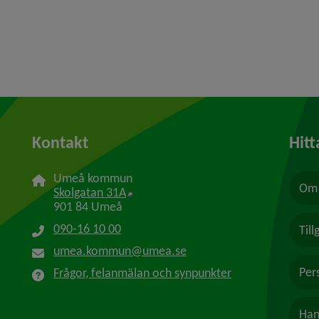
Kontakt
Hitt
Umeå kommun
Om 
Länk till annan webbplats, öppnas i n
Skolgatan 31A
901 84 Umeå
090-16 10 00
Til
umea.kommun@umea.se
Per
Frågor, felanmälan och synpunkter
Han