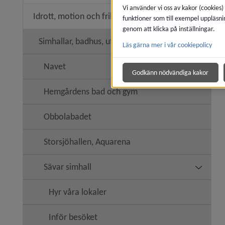
Vi använder vi oss av kakor (cookies)
Idrott, motion och friluftsliv
funktioner som till exempel uppläsni
Undermeny
genom att klicka på inställningar.
Simhallar, badhus, utebassänger
Läs gärna mer i vår cookiepolicy
Undermen
Navet
Godkänn nödvändiga kakor
Hemgårdens bad och gym
Obbolabadet
Storsjöhallen, Aquarena
Sävar simhall
Undermen
Hyr våra lokaler
Inför besöket