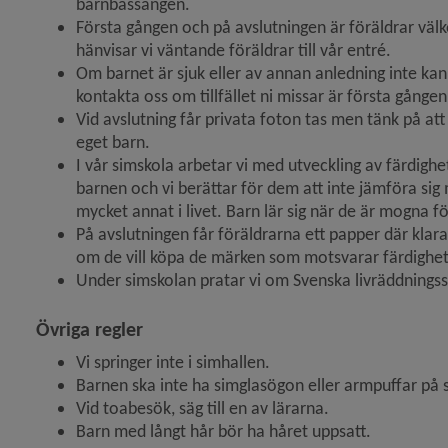
barnbassängen.
Första gången och på avslutningen är föräldrar välko
hänvisar vi väntande föräldrar till vår entré.
Om barnet är sjuk eller av annan anledning inte kan
kontakta oss om tillfället ni missar är första gånge
 för Föreningar, föreningsliv
Vid avslutning får privata foton tas men tänk på att a
eget barn.
y för Ung i Umeå
I vår simskola arbetar vi med utveckling av färdighe
barnen och vi berättar för dem att inte jämföra sig 
mycket annat i livet. Barn lär sig när de är mogna för
På avslutningen får föräldrarna ett papper där klarad
om de vill köpa de märken som motsvarar färdighe
Under simskolan pratar vi om Svenska livräddnings
Övriga regler
Vi springer inte i simhallen.
Barnen ska inte ha simglasögon eller armpuffar på 
Vid toabesök, säg till en av lärarna.
Barn med långt hår bör ha håret uppsatt.