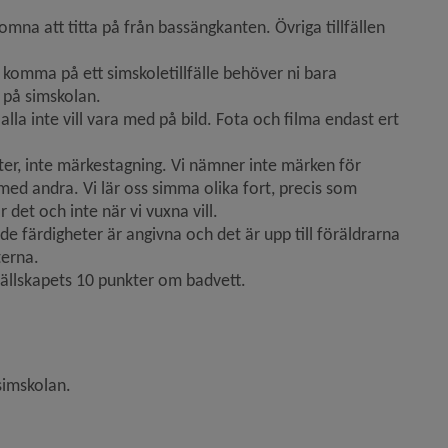
mna att titta på från bassängkanten. Övriga tillfällen 
 komma på ett simskoletillfälle behöver ni bara 
n på simskolan.
lla inte vill vara med på bild. Fota och filma endast ert 
ter, inte märkestagning. Vi nämner inte märken för 
med andra. Vi lär oss simma olika fort, precis som 
 det och inte när vi vuxna vill.
e färdigheter är angivna och det är upp till föräldrarna 
terna.
sällskapets 10 punkter om badvett.
simskolan.