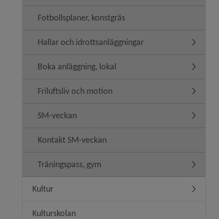
Fotbollsplaner, konstgräs
Hallar och idrottsanläggningar
Undermeny
Boka anläggning, lokal
Undermen
Friluftsliv och motion
Undermeny
SM-veckan
Undermen
Kontakt SM-veckan
Träningspass, gym
Undermen
Kultur
Undermen
Kulturskolan