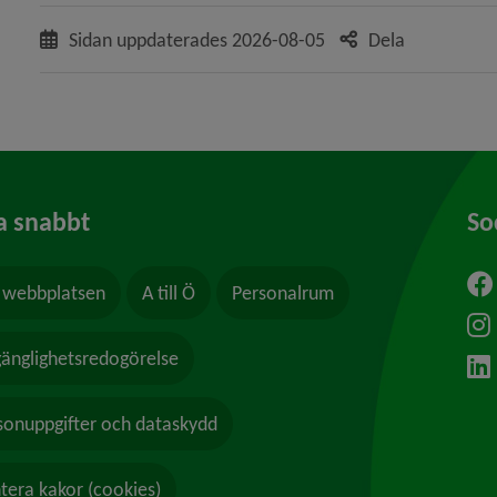
Sidan uppdaterades
2026-08-05
Dela
a snabbt
So
webbplatsen
A till Ö
Personalrum
ytt fönster.
lgänglighetsredogörelse
sonuppgifter och dataskydd
tera kakor (cookies)