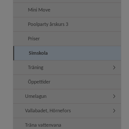
Mini Move
Poolparty årskurs 3
Priser
Simskola
Träning
Undermen
Öppettider
Umelagun
Undermen
Vallabadet, Hörnefors
Undermen
Träna vattenvana