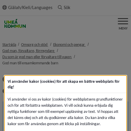
ll innehållet
Giälah/Kieli/Languages
Sök
MENY
nivå i brödsmulenavigeringen
nivå i brödsmulenavigeringen
Startsida
Omsorg och stöd
Ekonomi och pengar
nivå i brödsmulenavigeringen
God man, förvaltare, förmyndare
nivå i brödsmulenavigeringen
Du som är god man eller förvaltare till vuxen
nivå i brödsmulenavigeringen
God man till ensamkommande barn
God man till 
Vi använder kakor (cookies) för att skapa en bättre webbplats för
ensamkommande barn
dig!
Vi använder vi oss av kakor (cookies) för webbplatsens grundfunktioner
och för att förbättra webbplatsen. Vi vill också kunna erbjuda dig
Informationen på sidan ses över
nyttiga funktioner som till exempel uppläsning av text. Vi hoppas att
Den 1 juli 2026 träder flera lagändringar inom 
det känns okej och att du godkänner alla kakor. Du kan ändra vilka
kakor som får användas genom att klicka på inställningar.
ställföreträdarområdet i kraft. Vi uppdaterar därför 