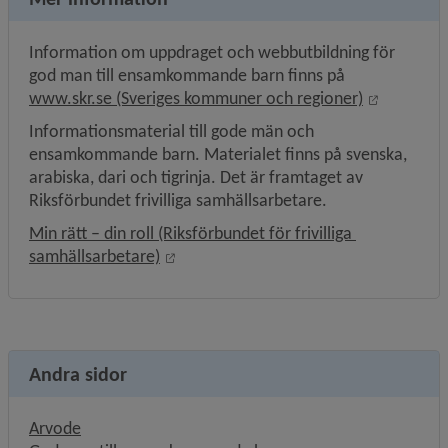
Information om uppdraget och webbutbildning för 
god man till ensamkommande barn finns på 
Länk till 
www.skr.se (Sveriges kommuner och regioner)
Informationsmaterial till gode män och 
ensamkommande barn. Materialet finns på svenska, 
arabiska, dari och tigrinja. Det är framtaget av 
Riksförbundet frivilliga samhällsarbetare.
Min rätt – din roll (Riksförbundet för frivilliga 
Länk till annan webbplats, öppnas i ny
samhällsarbetare)
Andra sidor
Arvode