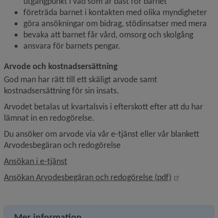
utgångpunkt i vad som är bäst för barnet
företräda barnet i kontakten med olika myndigheter
göra ansökningar om bidrag, stödinsatser med mera
bevaka att barnet får vård, omsorg och skolgång
ansvara för barnets pengar.
Arvode och kostnadsersättning
God man har rätt till ett skäligt arvode samt 
kostnadsersättning för sin insats.
Arvodet betalas ut kvartalsvis i efterskott efter att du har 
lämnat in en redogörelse.
Du ansöker om arvode via vår e-tjänst eller vår blankett 
Arvodesbegäran och redogörelse
Ansökan i e-tjänst
Länk till a
Ansökan Arvodesbegäran och redogörelse (pdf)
Mer information