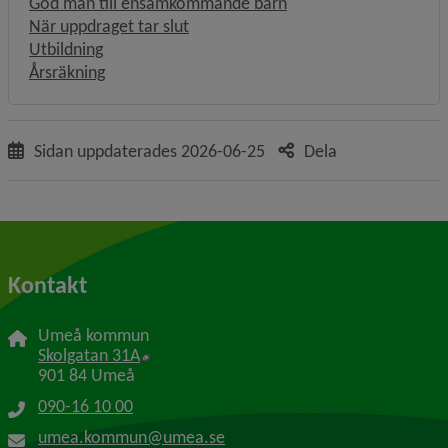
God man till ensamkommande barn
När uppdraget tar slut
Utbildning
Årsräkning
Sidan uppdaterades
2026-06-25
Dela
Kontakt
Umeå kommun
Länk till annan webbplats, öppnas i nytt f
Skolgatan 31A
901 84 Umeå
090-16 10 00
umea.kommun@umea.se