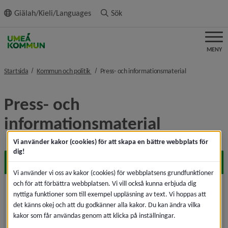
ll innehållet
Giälah/Kieli/Languages
Sök
MENY
nivå i brödsmulenavigeringen
nivå i brödsmul
Startsida
Kommun och politik
Press- och informationsmaterial
Press- och 
informationsmaterial
Vi använder kakor (cookies) för att skapa en bättre webbplats för
dig!
Pressmeddelanden
Vi använder vi oss av kakor (cookies) för webbplatsens grundfunktioner
och för att förbättra webbplatsen. Vi vill också kunna erbjuda dig
Ta del av kommunens alla pressmeddelanden,
nyttiga funktioner som till exempel uppläsning av text. Vi hoppas att
mediearkiv i samband med pressmeddelanden och
det känns okej och att du godkänner alla kakor. Du kan ändra vilka
mediekontakter.
kakor som får användas genom att klicka på inställningar.