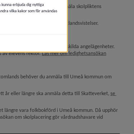
å kunna erbjuda dig nyttiga
under en längre tid ska du anmäla skolpliktens 
 ändra vilka kakor som får användas
kt på annat sätt vid kortare utlandsvistelser.
a kan beviljas ledigheter för enskilda angelägenheter. 
s av elevens rektor. 
Läs mer om ledighetsansökan
t utomlands behöver du anmäla till Umeå kommun om 
år eller längre ska anmäla detta till Skatteverket, 
se 
ytt fönster.
rnet längre vara folkbokförd i Umeå kommun. Då upphör 
ansökan om skolplacering gör vårdnadshavare vid 