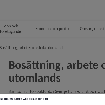
Jobb och
Kommun och politik
Omsorg och s
företagande
navigeringen
vå i brödsmulenavigeringen
nivå i brödsmulenavigeri
Bosättning, arbete och skola utomlands
Bosättning, arbete o
utomlands
y för Förskola
Barn som är folkbokförda i Sverige har skolplikt och rätt ti
y för Grundskola
ska börja i förskoleklass inträder skolplikten. Skolplikten
t skapa en bättre webbplats för dig!
barnet närvarar i grundskolan eller i anpassad grundskola