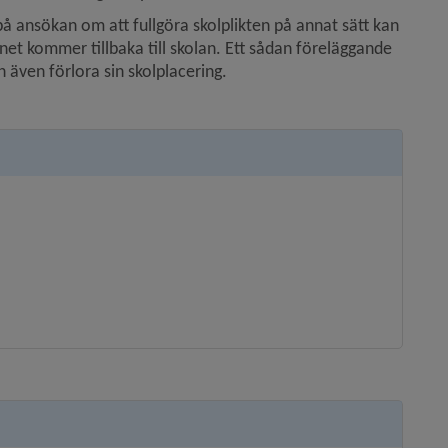
 ansökan om att fullgöra skolplikten på annat sätt kan 
et kommer tillbaka till skolan. Ett sådan föreläggande 
 även förlora sin skolplacering.
ebbplats, öppnas i nytt fönster.
s i nytt fönster.