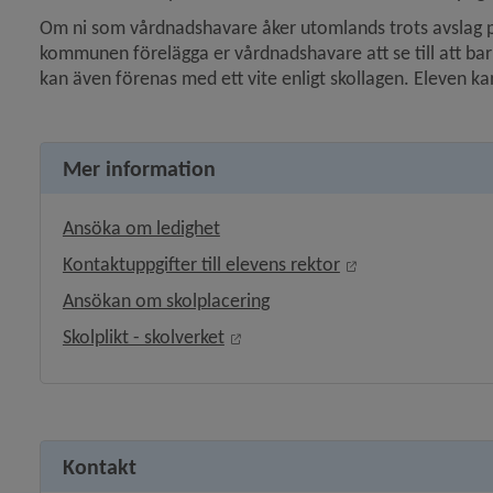
Om ni som vårdnadshavare åker utomlands trots avslag på
kommunen förelägga er vårdnadshavare att se till att barn
kan även förenas med ett vite enligt skollagen. Eleven kan
Mer information
Ansöka om ledighet
Länk till annan w
Kontaktuppgifter till elevens rektor
Ansökan om skolplacering
Länk till annan webbplats, öppna
Skolplikt - skolverket
Kontakt