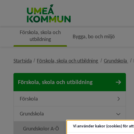
Förskola, skola och
Bygga, bo och miljö
utbildning
nivå i brödsmule
ni
Startsida
Förskola, skola och utbildning
Grundskola
Förskola, skola och utbildning
Förskola
Undermen
Grundskola
Undermen
Vi använder kakor (cookies) för at
Grundskolor A-Ö