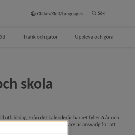
Till innehållet
Sök
Giälah/Kieli/Languages
töd
Trafik och gator
Uppleva och göra
ngen
ch skola 
ll utbildning. Från det kalenderår barnet fyller 6 år och 
 innebär att du som vårdnadshavare är ansvarig för att 
.