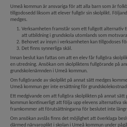
Umeå kommun är ansvariga för att alla barn som är folkbok
tillgodosedd liksom att elever fullgör sin skolplikt. Följan
medges.
y för Skolskjuts och elevresor
Verksamheten framstår som ett fullgott alternativ t
att utbildning i grundskola utomlands som motsvara
 för Måltider i skola och förskola
Behovet av insyn i verksamheten kan tillgodoses 
Det finns synnerliga skäl.
y för Modersmål
Innan beslut kan fattas om att en elev får fullgöra skolpli
en utredning. Ansökan om skolpliktens fullgörande på anna
y för Studie- och yrkesvägledning
grundskolenämnden i Umeå kommun.
Om fullgörande av skolplikt på annat sätt medges kommer 
Umeå kommun ger inte ersättning för grundskolekostnad
Ett medgivande om att fullgöra skolplikten på annat sätt g
kommun kontinuerligt att följa upp elevens alternativa s
framkommer att förutsättningarna för beslutet inte längr
Om ansökan avslås finns det möjlighet att överklaga beslute
därmed närvaroplikt i skolan i Umeå kommun under påg