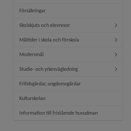
Försäkringar
Skolskjuts och elevresor
Undermen
Måltider i skola och förskola
Undermeny
Modersmål
Undermen
Studie- och yrkesvägledning
Undermen
Fritidsgårdar, ungdomsgårdar
Kulturskolan
Information till fristående huvudman