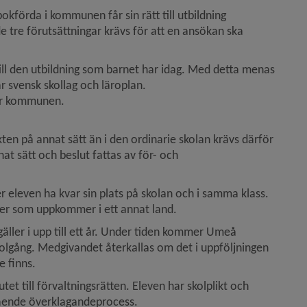
förda i kommunen får sin rätt till utbildning 
de tre förutsättningar krävs för att en ansökan ska 
ill den utbildning som barnet har idag. Med detta menas 
r svensk skollag och läroplan.
för kommunen.
kten på annat sätt än i den ordinarie skolan krävs därför 
t sätt och beslut fattas av för- och 
eleven ha kvar sin plats på skolan och i samma klass. 
er som uppkommer i ett annat land.
äller i upp till ett år. Under tiden kommer Umeå 
kolgång. Medgivandet återkallas om det i uppföljningen 
e finns.
t till förvaltningsrätten. Eleven har skolplikt och 
ående överklagandeprocess.