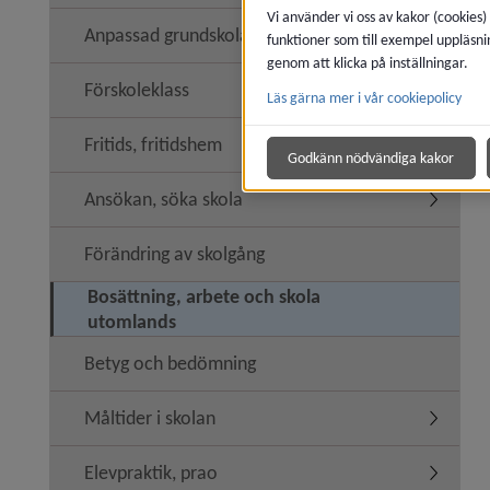
Vi använder vi oss av kakor (cookies)
Anpassad grundskola
funktioner som till exempel uppläsni
genom att klicka på inställningar.
Förskoleklass
Läs gärna mer i vår cookiepolicy
Fritids, fritidshem
Undermeny
Godkänn nödvändiga kakor
Ansökan, söka skola
Undermen
Förändring av skolgång
Bosättning, arbete och skola
utomlands
Betyg och bedömning
Måltider i skolan
Undermeny
Elevpraktik, prao
Undermeny