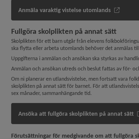
Anmäla varaktig vistelse utomlands
 för Läsårstider och lov
Fullgöra skolplikten på annat sätt
Skolplikten för ett barn utgår från elevens folkbokförings
ska flytta eller arbeta utomlands behöver det anmälas 
Uppgifterna i anmälan och ansökan ska styrkas av handli
ny för Gymnasium
Anmälan och ansökan utreds och beslut fattas av för-
y för Anpassad gymnasieskola
Om ni planerar en utlandsvistelse, men fortsatt vara fol
skolplikten på annat sätt för barnet. För att utlandsviste
y för Vuxenutbildning
sex månader, sammanhängande tid.
y för Mottagande av nyanlända i förskola, skola och gymnasieskola
Ansöka att fullgöra skolplikten på annat sätt
 för Elevhälsa och särskilt stöd
Förutsättningar för medgivande om att fullgöra 