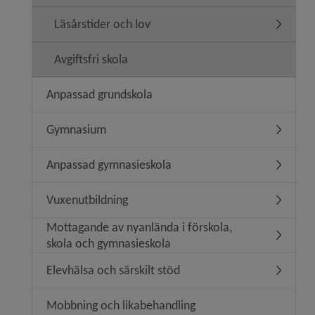
Läsårstider och lov
Undermeny
Avgiftsfri skola
Anpassad grundskola
Gymnasium
Underme
Anpassad gymnasieskola
Undermen
Vuxenutbildning
Undermen
Mottagande av nyanlända i förskola,
Undermen
skola och gymnasieskola
Elevhälsa och särskilt stöd
Undermeny
Mobbning och likabehandling