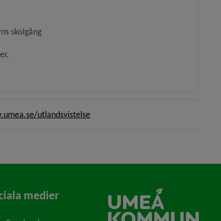
rns skolgång
er.
an webbplats.
umea.se/utlandsvistelse
ciala medier