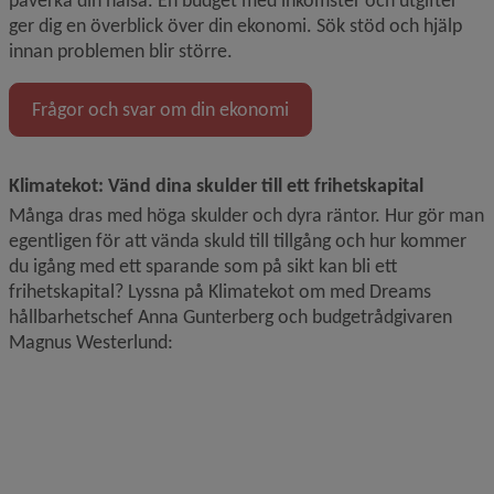
påverka din hälsa. En budget med inkomster och utgifter 
ger dig en överblick över din ekonomi. Sök stöd och hjälp 
innan problemen blir större.
Frågor och svar om din ekonomi
Klimatekot: Vänd dina skulder till ett frihetskapital
Många dras med höga skulder och dyra räntor. Hur gör man 
egentligen för att vända skuld till tillgång och hur kommer 
du igång med ett sparande som på sikt kan bli ett 
frihetskapital? Lyssna på Klimatekot om med Dreams 
hållbarhetschef Anna Gunterberg och budgetrådgivaren 
Magnus Westerlund: