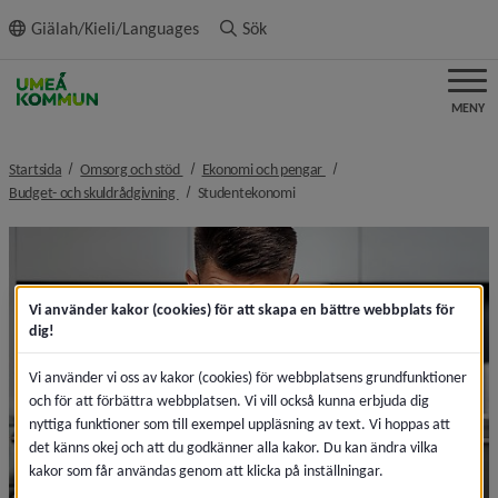
ll innehållet
Giälah/Kieli/Languages
Sök
MENY
nivå i brödsmulenavigeringen
nivå i brödsmulenavigeringen
Startsida
Omsorg och stöd
Ekonomi och pengar
nivå i brödsmulenavigeringen
nivå i brödsmulenavigeringen
Budget- och skuldrådgivning
Studentekonomi
Vi använder kakor (cookies) för att skapa en bättre webbplats för
dig!
Vi använder vi oss av kakor (cookies) för webbplatsens grundfunktioner
och för att förbättra webbplatsen. Vi vill också kunna erbjuda dig
nyttiga funktioner som till exempel uppläsning av text. Vi hoppas att
det känns okej och att du godkänner alla kakor. Du kan ändra vilka
kakor som får användas genom att klicka på inställningar.