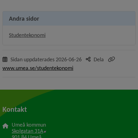
Andra sidor
Studentekonomi
Sidan uppdaterades
2026-06-26
Dela
www.umea.se/studentekonomi
Kontakt
Umeå kommun
Länk till annan webbplats, öppnas i nytt f
Skolgatan 31A
901 84 Umeå