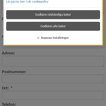
Läs gärna mer i vår cookiepolicy
Godkänn nödvändiga kakor
Bifoga fil:
Godkänn alla kakor
Namn:
Anpassa inställningar
Adress:
Postnummer:
(obligatorisk)
Ort:
*
Telefon: