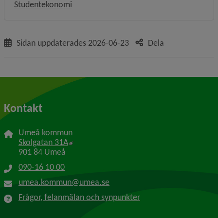
Studentekonomi
Sidan uppdaterades
2026-06-23
Dela
Kontakt
Umeå kommun
Länk till annan webbplats, öppnas i nytt f
Skolgatan 31A
901 84 Umeå
090-16 10 00
umea.kommun@umea.se
Frågor, felanmälan och synpunkter