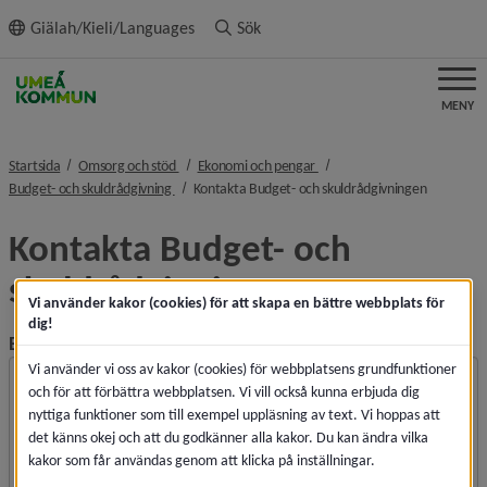
ll innehållet
Giälah/Kieli/Languages
Sök
MENY
nivå i brödsmulenavigeringen
nivå i brödsmulenavigeringen
Startsida
Omsorg och stöd
Ekonomi och pengar
nivå i brödsmulenavigeringen
nivå i brö
Budget- och skuldrådgivning
Kontakta Budget- och skuldrådgivningen
Kontakta Budget- och 
skuldrådgivningen
Vi använder kakor (cookies) för att skapa en bättre webbplats för
dig!
(obligatorisk)
Beskriv ditt ärende/ställ din fråga här:
*
Vi använder vi oss av kakor (cookies) för webbplatsens grundfunktioner
och för att förbättra webbplatsen. Vi vill också kunna erbjuda dig
nyttiga funktioner som till exempel uppläsning av text. Vi hoppas att
det känns okej och att du godkänner alla kakor. Du kan ändra vilka
kakor som får användas genom att klicka på inställningar.