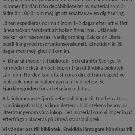
kommer fjärrlån från depåbiblioteket av material som är 
äldre än 100 år om möjligt att ersättas av en digitisering.
Lånen expedieras normalt inom 1–2 dagar efter att vi fått 
låneansökan förutsatt att boken finns inne. Utlånade 
böcker kan reserveras i vanlig ordning. Skicka en Libris-
beställning med reservationsönskemål. Lånetiden är 28 
dagar med möjlighet till omlån.
Vi lånar ut medier till bibliotek i och utanför Sverige. Vi 
förmedlar också lån och kopior från utländska bibliotek. 
Lån inom Norden kan oftast göras direkt från respektive 
bibliotek, men vi hjälper gärna till vid behov. Se 
Fjärrlåneguiden
 för arbetsgång och tips.
Alla inkommande fjärrlånebeställningar till Um betraktas 
som inköpsförslag. Vi kompletterar bibliotekens behov av 
litteratur genom våra inköp. Det material som vi köper in på 
efterfrågan placeras på Umeå stadsbibliotek.
Vi vänder oss till bibliotek. Enskilda låntagare hänvisas till 