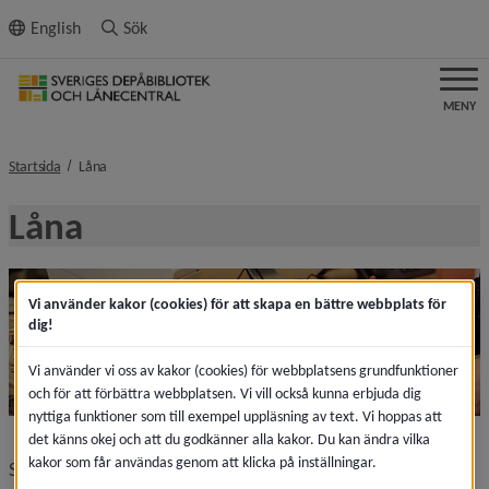
ll innehållet
English
Sök
MENY
nivå i brödsmulenavigeringen
Startsida
Låna
Låna
Vi använder kakor (cookies) för att skapa en bättre webbplats för
dig!
Vi använder vi oss av kakor (cookies) för webbplatsens grundfunktioner
och för att förbättra webbplatsen. Vi vill också kunna erbjuda dig
nyttiga funktioner som till exempel uppläsning av text. Vi hoppas att
det känns okej och att du godkänner alla kakor. Du kan ändra vilka
kakor som får användas genom att klicka på inställningar.
Sveriges depåbibliotek och lånecentral förmedlar lån till 