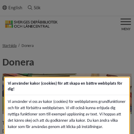
ll innehållet
English
Sök
MENY
nivå i brödsmulenavigeringen
Startsida
Donera
Donera
Vi använder kakor (cookies) för att skapa en bättre webbplats för
dig!
Vi använder vi oss av kakor (cookies) för webbplatsens grundfunktioner
och för att förbättra webbplatsen. Vi vill också kunna erbjuda dig
nyttiga funktioner som till exempel uppläsning av text. Vi hoppas att
det känns okej och att du godkänner alla kakor. Du kan ändra vilka
Tänk på depåbiblioteket när ert bibliotek gallrar!
kakor som får användas genom att klicka på inställningar.
Depåbibliotekets uppgift är att ta emot, bevara och låna ut 