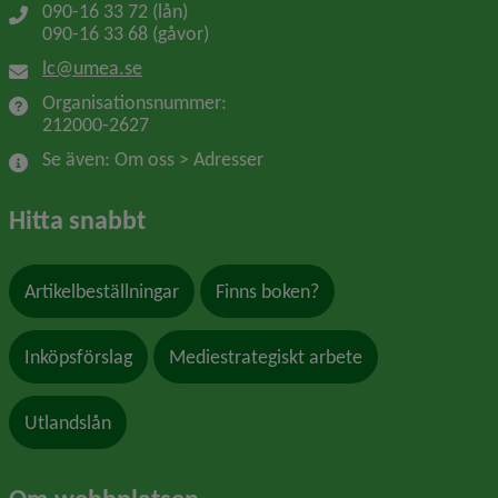
090-16 33 72 (lån)
090-16 33 68 (gåvor)
lc@umea.se
Organisationsnummer: 
212000-2627
Se även: Om oss > Adresser
Hitta snabbt
Artikelbeställningar
Finns boken?
Inköpsförslag
Mediestrategiskt arbete
Utlandslån