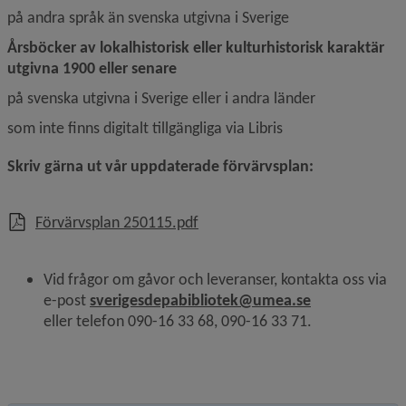
på andra språk än svenska utgivna i Sverige
Årsböcker av lokalhistorisk eller kulturhistorisk karaktär 
utgivna 1900 eller senare
på svenska utgivna i Sverige eller i andra länder
som inte finns digitalt tillgängliga via Libris
Skriv gärna ut vår uppdaterade förvärvsplan:
, 184.6 kB, öppnas i nytt fönster
Förvärvsplan 250115.pdf
Vid frågor om gåvor och leveranser, kontakta oss via 
e-post
sverigesdepabibliotek@umea.se
eller telefon 090-16 33 68, 090-16 33 71.