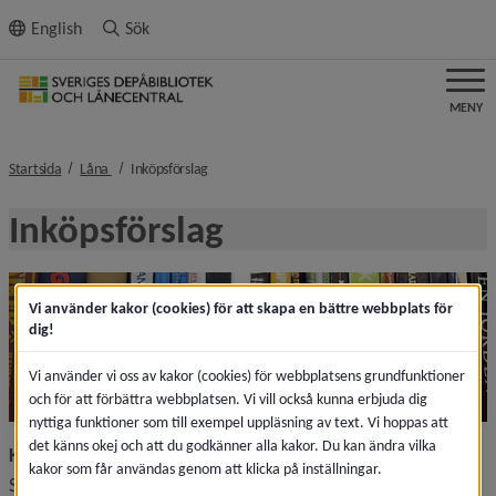
ll innehållet
English
Sök
MENY
nivå i brödsmulenavigeringen
nivå i brödsmulenavigeringen
Startsida
Låna
Inköpsförslag
Inköpsförslag
Vi använder kakor (cookies) för att skapa en bättre webbplats för
dig!
Vi använder vi oss av kakor (cookies) för webbplatsens grundfunktioner
och för att förbättra webbplatsen. Vi vill också kunna erbjuda dig
nyttiga funktioner som till exempel uppläsning av text. Vi hoppas att
det känns okej och att du godkänner alla kakor. Du kan ändra vilka
Kompletterande medieförsörjning
kakor som får användas genom att klicka på inställningar.
Sveriges depåbibliotek och lånecentral bistår region-, läns- 