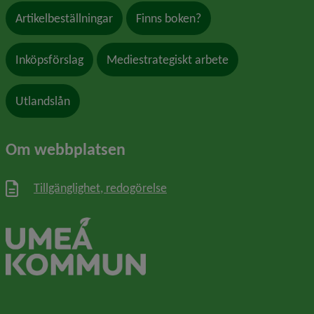
Artikelbeställningar
Finns boken?
Inköpsförslag
Mediestrategiskt arbete
Utlandslån
Om webbplatsen
Tillgänglighet, redogörelse