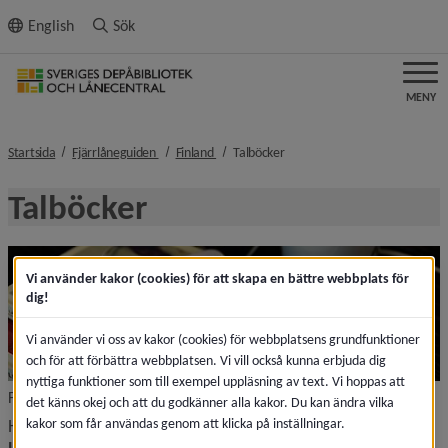
ll innehållet
English
Sök
MENY
nivå i brödsmulenavigeringen
nivå i brödsmulenavigeringen
nivå i brödsmulenavigeringen
Startsida
Fjärrlåneguiden
Finland
Talböcker
Talböcker
Vi använder kakor (cookies) för att skapa en bättre webbplats för
dig!
Vi använder vi oss av kakor (cookies) för webbplatsens grundfunktioner
och för att förbättra webbplatsen. Vi vill också kunna erbjuda dig
nyttiga funktioner som till exempel uppläsning av text. Vi hoppas att
Fotograf: Sanna Dolck Wall
det känns okej och att du godkänner alla kakor. Du kan ändra vilka
Länk till annan webbplats, öppnas i ny
Hos 
Celia-biblioteket
 kan bibliotek 
registrera sig som 
kakor som får användas genom att klicka på inställningar.
Länk till annan webbplats, öppnas i nytt fönster.
Länk