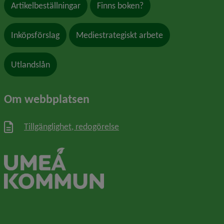
Artikelbeställningar
Finns boken?
Inköpsförslag
Mediestrategiskt arbete
Utlandslån
Om webbplatsen
Tillgänglighet, redogörelse