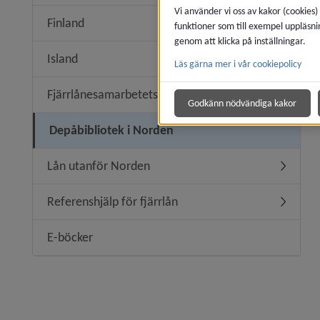
Vi använder vi oss av kakor (cookies)
Finland
funktioner som till exempel uppläsni
Undermen
genom att klicka på inställningar.
Island
Läs gärna mer i vår cookiepolicy
Undermen
Fjärrlånesamarbetets historik
Godkänn nödvändiga kakor
Depåbibliotek i Norden
Lån utanför Norden
Undermen
Referenshjälp för fjärrlån
Undermeny
E-böcker