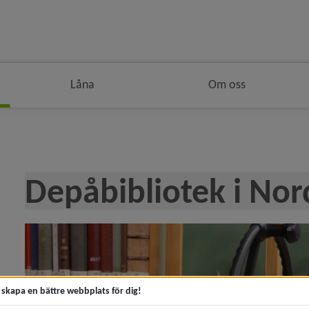
Låna
Om oss
 i brödsmulenavigeringen
Depåbibliotek i No
y för Sverige
y för Danmark
t skapa en bättre webbplats för dig!
y för Norge