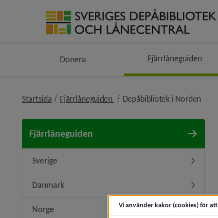
Fjärrlåneguiden
Donera
nivå i brödsmulenavigeringen
nivå
Startsida
Fjärrlåneguiden
Depåbibliotek i Norden
Fjärrlåneguiden
Sverige
Undermen
Danmark
Undermen
Vi använder kakor (cookies) för at
Norge
Undermen