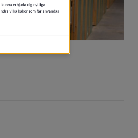
å kunna erbjuda dig nyttiga
 ändra vilka kakor som får användas
as i nytt fönster.
 i nytt fönster.
as i nytt fönster.