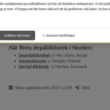
 för webbplatsens grundfunktioner och för att förbättra webbplatsen. Vi vill ocks
ng av text. Vi hoppas att det känns okej och att du godkänner alla kakor. Du kan
y för Finland
y för Island
Godkänn alla kakor
Anpassa inställningar
Här finns depåbibliotek i Norden:
Länk till annan webbplats, öppn
Depotbiblioteket
 i Mo i Rana, Norge
y för Lån utanför Norden
Länk till annan webbplats, öppnas
Varastokirjasto
 i Kuopio, Finland
Länk till annan webbplats, öppn
Det Kgl Bibliotek 
i Aarhus, Danmark
 för Referenshjälp för fjärrlån
Sidan uppdaterades
2025-11-04
Dela