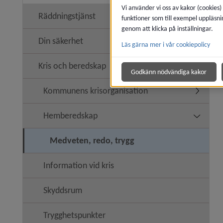
Vi använder vi oss av kakor (cookies)
Räddningstjänst
funktioner som till exempel uppläsni
Undermen
genom att klicka på inställningar.
Din säkerhet
Läs gärna mer i vår cookiepolicy
Undermen
Kris och beredskap
Undermen
Godkänn nödvändiga kakor
Kommunens krisorganisation
Undermen
Hemberedskap
Undermen
Medveten, redo, trygg
Information vid kris
Skyddsrum
Trygghetspunkter