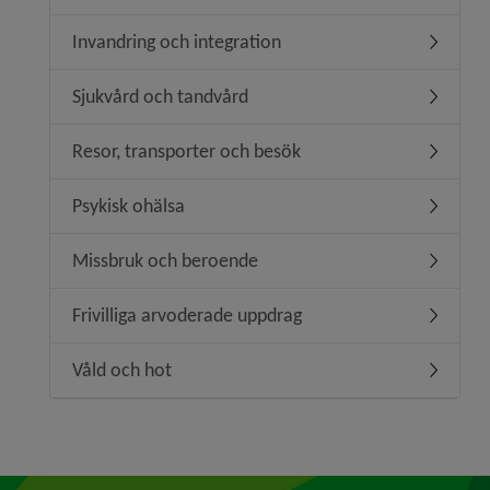
Invandring och integration
Undermeny
Sjukvård och tandvård
Undermen
Resor, transporter och besök
Undermen
Psykisk ohälsa
Undermen
Missbruk och beroende
Undermen
Frivilliga arvoderade uppdrag
Undermeny
Våld och hot
Undermen