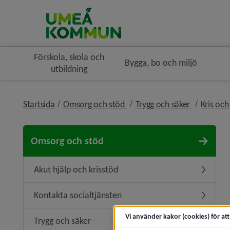
Förskola, skola och
Bygga, bo och miljö
utbildning
nivå i brödsmulenavigeringe
nivå i brö
Startsida
Omsorg och stöd
Trygg och säker
Kris oc
Omsorg och stöd
Akut hjälp och krisstöd
Undermeny
Kontakta socialtjänsten
Undermen
Vi använder kakor (cookies) för at
Trygg och säker
Undermen