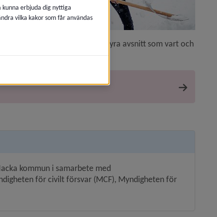
å kunna erbjuda dig nyttiga
 ändra vilka kakor som får användas
ra den anonymt. Den omfattar fyra avsnitt som vart och 
å dator, surfplatta eller mobil:
 Nacka kommun i samarbete med 
digheten för civilt försvar (MCF), Myndigheten för 