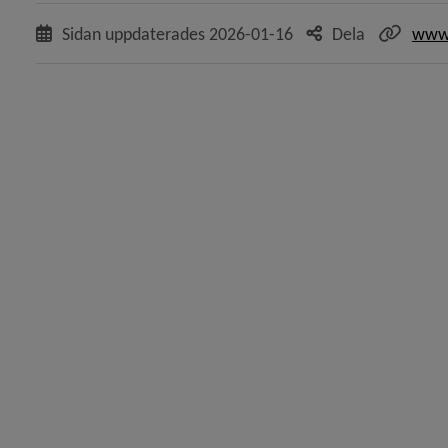
Sidan uppdaterades
2026-01-16
Dela
www.
y för Kemikalieolyckor
y för Försäkringar
 för Risker och riskobjekt
y för Brottsförebyggande arbete
y för Trygga miljöer
y för Utbildningar, Umeåregionens brandförsvar