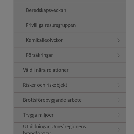
Beredskapsveckan
Frivilliga resursgruppen
Kemikalieolyckor
Undermen
Försäkringar
Undermen
Våld i nära relationer
Risker och riskobjekt
Undermeny
Brottsförebyggande arbete
Undermen
Trygga miljöer
Undermen
Utbildningar, Umeåregionens
Undermen
brandförsvar