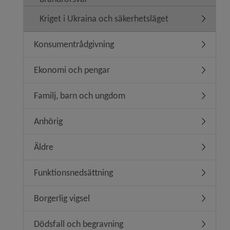
Kriget i Ukraina och säkerhetsläget
Undermeny
Konsumentrådgivning
Undermen
Ekonomi och pengar
Undermen
Familj, barn och ungdom
Undermen
Anhörig
Undermen
Äldre
Undermen
Funktionsnedsättning
Undermen
Borgerlig vigsel
Undermeny
Dödsfall och begravning
Undermen