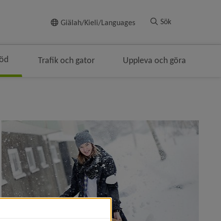
Till innehållet
Sök
Giälah/Kieli/Languages
töd
Trafik och gator
Uppleva och göra
dsmulenavigeringen