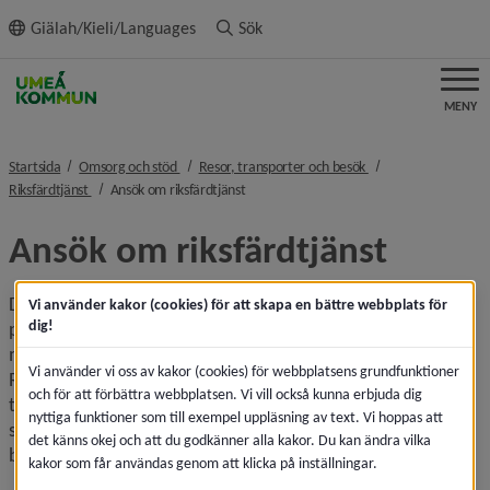
ll innehållet
Giälah/Kieli/Languages
Sök
MENY
nivå i brödsmulenavigeringen
nivå i brödsmulenavi
Startsida
Omsorg och stöd
Resor, transporter och besök
nivå i brödsmulenavigeringen
nivå i brödsmulenavigeringen
Riksfärdtjänst
Ansök om riksfärdtjänst
Ansök om riksfärdtjänst
Du som har en stor och varaktig funktionsnedsättning och 
Vi använder kakor (cookies) för att skapa en bättre webbplats för
dig!
på grund av det måste resa på ett särskilt kostsamt sätt 
mellan kommuner i Sverige kan ansöka om riksfärdtjänst. 
Vi använder vi oss av kakor (cookies) för webbplatsens grundfunktioner
Riksfärdtjänst beviljas i första hand med buss, tåg eller flyg 
och för att förbättra webbplatsen. Vi vill också kunna erbjuda dig
tillsammans med ledsagare. Det är endast i undantagsfall 
nyttiga funktioner som till exempel uppläsning av text. Vi hoppas att
som resa med personbil eller fordon med rullstolsplats 
det känns okej och att du godkänner alla kakor. Du kan ändra vilka
beviljas. Syftet med resan ska vara av fritidskaraktär.
kakor som får användas genom att klicka på inställningar.