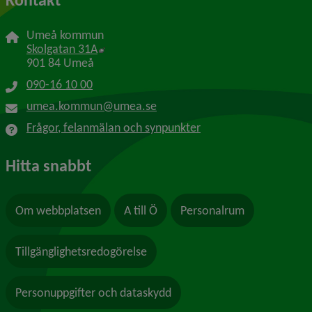
Umeå kommun
Länk till annan webbplats, öppnas i nytt f
Skolgatan 31A
901 84 Umeå
090-16 10 00
umea.kommun@umea.se
Frågor, felanmälan och synpunkter
Hitta snabbt
Om webbplatsen
A till Ö
Personalrum
Tillgänglighetsredogörelse
Personuppgifter och dataskydd