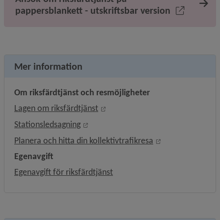
pappersblankett - utskriftsbar version
Mer information
Om riksfärdtjänst och resmöjligheter
Länk till annan webbplats, öppnas
Lagen om riksfärdtjänst
Länk till annan webbplats, öppnas i ny
Stationsledsagning
Länk till annan w
Planera och hitta din kollektivtrafikresa
Egenavgift
Egenavgift för riksfärdtjänst