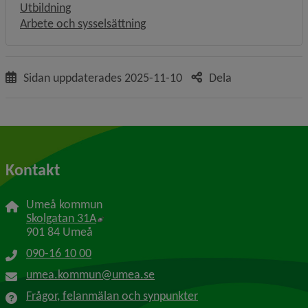
Utbildning
Arbete och sysselsättning
Sidan uppdaterades
2025-11-10
Dela
Kontakt
Umeå kommun
Länk till annan webbplats, öppnas i nytt f
Skolgatan 31A
901 84 Umeå
090-16 10 00
umea.kommun@umea.se
Frågor, felanmälan och synpunkter