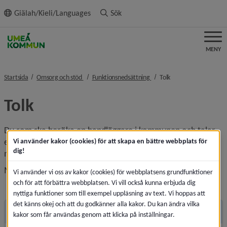
ll innehållet
Giälah/Kieli/Languages
Sök
MENY
nivå i brödsmulenavigeringen
nivå i brödsmulenavigeringe
nivå i brödsmulenavi
Startsida
Omsorg och stöd
Funktionsnedsättning
Tolk
Tolk
Du som ska besöka en handläggare i kommunen och talar 
ett annat språk än svenska samt personer med hörsel­
Vi använder kakor (cookies) för att skapa en bättre webbplats för
dig!
nedsättning, dövhet och/eller dövblindhet har rätt till tolk.
Meddela din handläggare att du har behov av tolk.
Vi använder vi oss av kakor (cookies) för webbplatsens grundfunktioner
och för att förbättra webbplatsen. Vi vill också kunna erbjuda dig
nyttiga funktioner som till exempel uppläsning av text. Vi hoppas att
det känns okej och att du godkänner alla kakor. Du kan ändra vilka
Mer information
kakor som får användas genom att klicka på inställningar.