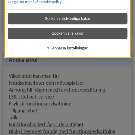
Läs gärna mer i vår cookiepolicy
Samtalsförmedlande tjänster – texttelefoni, teletal 
och bildtelefoni
Godkänn nödvändiga kakor
Länk till annan webbplats, öp
Läs om Tolkservice på 1177
Godkänn alla kakor
Anpassa inställningar
Andra sidor
Vilket stöd kan man få?
Fritidsaktiviteter och mötesplatser
Anhörig till någon med funktionsnedsättning
LSS, stöd och service
Psykisk funktionsnedsättning
Tillgänglighet
Tolk
Funktionshinderfrågor, delaktighet
Hjälp i hemmet för dig med funktionsnedsättning