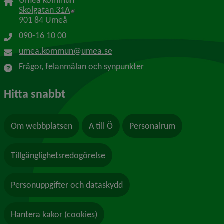
Umeå kommun
Länk till annan webbplats, öppnas i nytt f
Skolgatan 31A
901 84 Umeå
090-16 10 00
umea.kommun@umea.se
Frågor, felanmälan och synpunkter
Hitta snabbt
Om webbplatsen
A till Ö
Personalrum
Tillgänglighetsredogörelse
Personuppgifter och dataskydd
Hantera kakor (cookies)