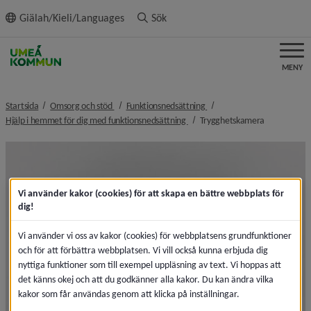
ll innehållet
Giälah/Kieli/Languages
Sök
MENY
nivå i brödsmulenavigeringen
nivå i brödsmulenavigeringe
Startsida
Omsorg och stöd
Funktionsnedsättning
nivå i brödsmulenavigeringen
nivå i bröds
Hjälp i hemmet för dig med funktionsnedsättning
Trygghetskamera
Vi använder kakor (cookies) för att skapa en bättre webbplats för
dig!
Vi använder vi oss av kakor (cookies) för webbplatsens grundfunktioner
och för att förbättra webbplatsen. Vi vill också kunna erbjuda dig
nyttiga funktioner som till exempel uppläsning av text. Vi hoppas att
det känns okej och att du godkänner alla kakor. Du kan ändra vilka
kakor som får användas genom att klicka på inställningar.