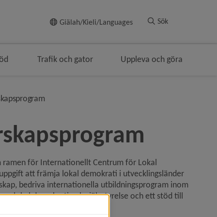
Till innehållet
Sök
Giälah/Kieli/Languages
töd
Trafik och gator
Uppleva och göra
ringen
nivå i brödsmulenavigeringen
skapsprogram
rskapsprogram
amen för Internationellt Centrum för Lokal 
uppgift att främja lokal demokrati i utvecklingsländer 
ap, bedriva internationella utbildningsprogram inom 
m lokal demokrati och självstyrelse och ett stöd till 
llt utvecklingssamarbete.