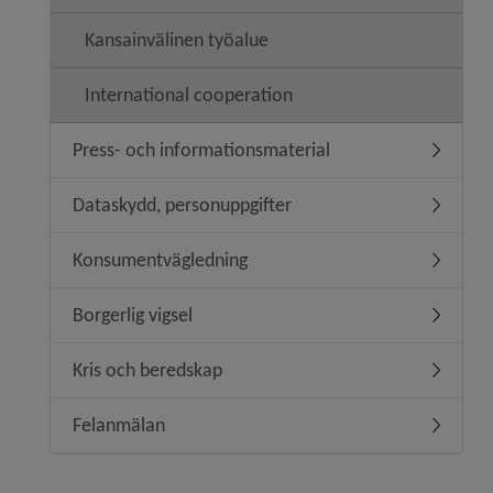
Kansainvälinen työalue
International cooperation
Press- och informationsmaterial
Undermen
Dataskydd, personuppgifter
Undermen
Konsumentvägledning
Undermen
Borgerlig vigsel
Undermeny
Kris och beredskap
Undermen
Felanmälan
Undermen