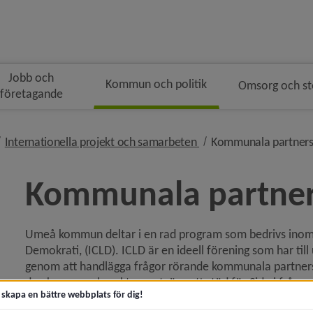
Jobb och
Kommun och politik
Omsorg och s
företagande
gen
ivå i brödsmulenavigeringen
nivå i brödsmulenavige
Internationella projekt och samarbeten
Kommunala partner
Kommunala partne
Umeå kommun deltar i en rad program som bedrivs inom r
ny för Kommunfakta
Demokrati, (ICLD). ICLD är en ideell förening som har till 
genom att handlägga frågor rörande kommunala partnersk
y för Kommunens organisation
den kommunala sektorn, utgöra ett stöd för Sida i frågor o
t skapa en bättre webbplats för dig!
svenska kommuner och landsting i frågor om internatione
 för Politik och demokrati