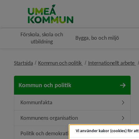
Förskola, skola och
Bygga, bo och miljö
utbildning
nivå i brödsmulenavigerin
n
Startsida
Kommun och politik
Internationellt arbete
Kommun och politik
Kommunfakta
Underme
Kommunens organisation
Undermen
Vi använder kakor (cookies) för at
Politik och demokrati
Undermeny