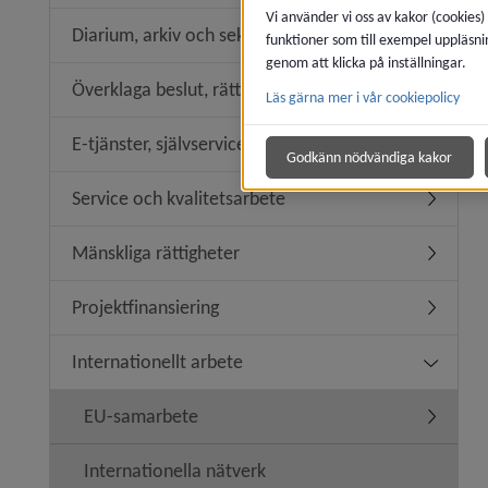
Vi använder vi oss av kakor (cookies)
Diarium, arkiv och sekretess
funktioner som till exempel uppläsni
Undermen
genom att klicka på inställningar.
Överklaga beslut, rättssäkerhet
Läs gärna mer i vår cookiepolicy
Undermeny
E-tjänster, självservice
Undermeny
Godkänn nödvändiga kakor
Service och kvalitetsarbete
Undermeny
Mänskliga rättigheter
Undermeny
Projektfinansiering
Undermeny
Internationellt arbete
Undermeny
EU-samarbete
Undermen
Internationella nätverk