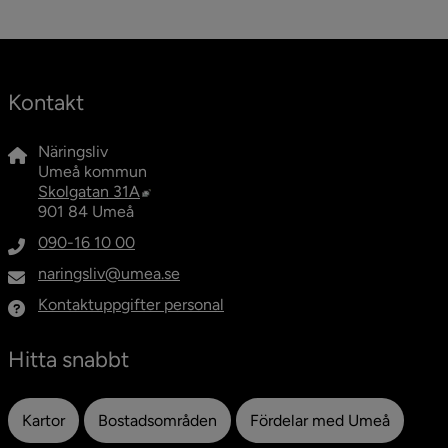
Kontakt
Näringsliv
Umeå kommun
Länk till annan webbplats, öppnas i nytt fö
Skolgatan 31A
901 84 Umeå
090-16 10 00
naringsliv@umea.se
Kontaktuppgifter personal
Hitta snabbt
Kartor
Bostadsområden
Fördelar med Umeå