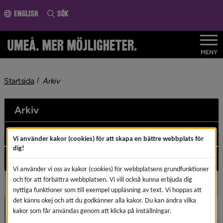
ll innehållet
English
Sök
MENY
nivå i brödsmulenavigeringen
Startsida
Arkiv
Arkiv
2026
Und
Vi använder kakor (cookies) för att skapa en bättre webbplats för
dig!
2025
Und
Vi använder vi oss av kakor (cookies) för webbplatsens grundfunktioner
och för att förbättra webbplatsen. Vi vill också kunna erbjuda dig
2024
Und
nyttiga funktioner som till exempel uppläsning av text. Vi hoppas att
det känns okej och att du godkänner alla kakor. Du kan ändra vilka
December (1)
kakor som får användas genom att klicka på inställningar.