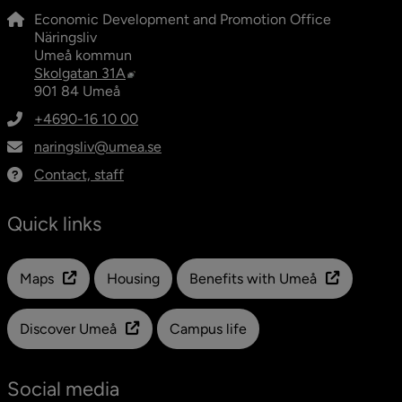
Economic Development and Promotion Office
Näringsliv
Umeå kommun
External link, opens in new window.
Skolgatan 31A
901 84 Umeå
+4690-16 10 00
naringsliv@umea.se
Contact, staff
Quick links
Länk till en annan webbplats
Maps
Housing
Benefits with Umeå
Discover Umeå
Campus life
Social media