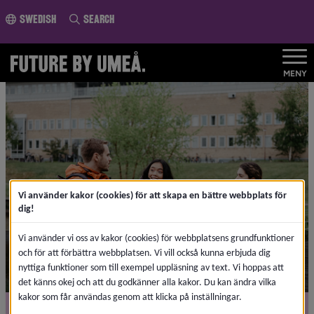
o page content
Swedish
Search
MENY
Vi använder kakor (cookies) för att skapa en bättre webbplats för
dig!
Vi använder vi oss av kakor (cookies) för webbplatsens grundfunktioner
Welcome to Umeå
och för att förbättra webbplatsen. Vi vill också kunna erbjuda dig
nyttiga funktioner som till exempel uppläsning av text. Vi hoppas att
det känns okej och att du godkänner alla kakor. Du kan ändra vilka
kakor som får användas genom att klicka på inställningar.