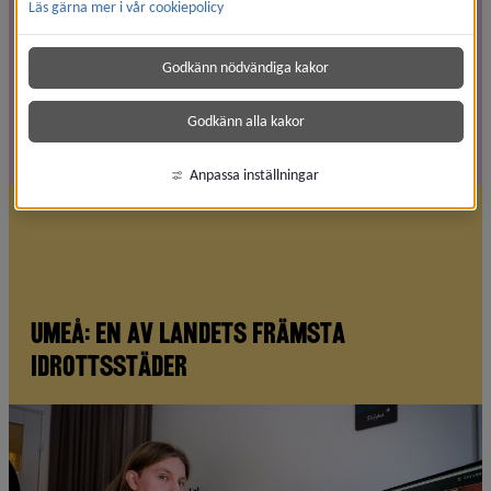
Läs gärna mer i vår cookiepolicy
Tio skäl att flytta till Umeå
Godkänn nödvändiga kakor
Godkänn alla kakor
Anpassa inställningar
Umeå: En av landets främsta
idrottsstäder