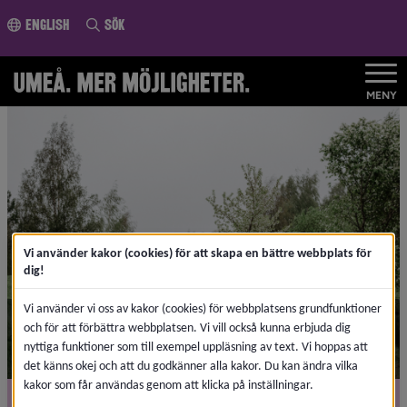
ll innehållet
English
Sök
MENY
Vi använder kakor (cookies) för att skapa en bättre webbplats för
dig!
Vi använder vi oss av kakor (cookies) för webbplatsens grundfunktioner
Välkommen till Umeå
och för att förbättra webbplatsen. Vi vill också kunna erbjuda dig
nyttiga funktioner som till exempel uppläsning av text. Vi hoppas att
det känns okej och att du godkänner alla kakor. Du kan ändra vilka
kakor som får användas genom att klicka på inställningar.