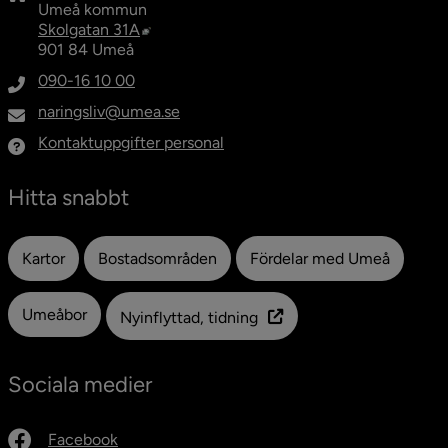
Umeå kommun
Länk till annan webbplats, öppnas i nytt fö
Skolgatan 31A
901 84 Umeå
090-16 10 00
naringsliv@umea.se
Kontaktuppgifter personal
Hitta snabbt
Kartor
Bostadsområden
Fördelar med Umeå
Umeåbor
Nyinflyttad, tidning
Sociala medier
Facebook