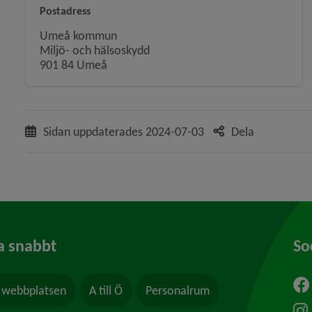
Postadress
Umeå kommun
Miljö- och hälsoskydd
901 84 Umeå
Sidan uppdaterades
2024-07-03
Dela
a snabbt
So
webbplatsen
A till Ö
Personalrum
ytt fönster.