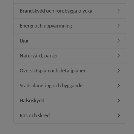
Brandskydd och förebygga olycka
Undermen
Energi och uppvärmning
Undermen
Djur
Undermen
Naturvård, parker
Undermen
Översiktsplan och detaljplaner
Undermeny
Stadsplanering och byggande
Undermen
Hälsoskydd
Undermen
Ras och skred
Undermen