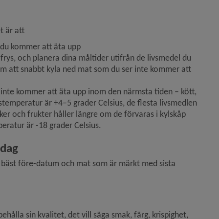
 är att
r du kommer att äta upp
 frys, och planera dina måltider utifrån de livsmedel du 
m att snabbt kyla ned mat som du ser inte kommer att 
 inte kommer att äta upp inom den närmsta tiden – kött, 
stemperatur är +4–5 grader Celsius, de flesta livsmedlen 
aker och frukter håller längre om de förvaras i kylskåp
peratur är -18 grader Celsius.
dag​
d bäst före-datum och mat som är märkt med sista 
ålla sin kvalitet, det vill säga smak, färg, krispighet, 