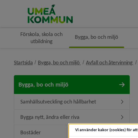
Förskola, skola och
Bygga, bo och miljö
utbildning
nivå i brödsmulenavigerin
ni
Startsida
Bygga, bo och miljö
Avfall och återvinning
Bygga, bo och miljö
Samhällsutveckling och hållbarhet
Undermen
Bygga nytt, ändra eller riva
Undermeny
Vi använder kakor (cookies) för at
Bostäder
Undermen