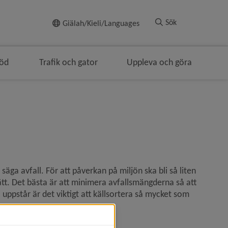
Till innehållet
Sök
Giälah/Kieli/Languages
töd
Trafik och gator
Uppleva och göra
n
säga avfall. För att påverkan på miljön ska bli så liten 
 sätt. Det bästa är att minimera avfallsmängderna så att 
 uppstår är det viktigt att källsortera så mycket som 