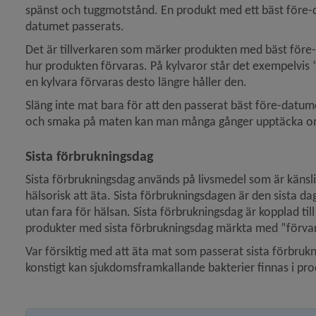
spänst och tuggmotstånd. En produkt med ett bäst före-datum
datumet passerats.
y för Brandskydd och förebygga olycka
Det är tillverkaren som märker produkten med bäst före-
hur produkten förvaras. På kylvaror står det exempelvis ”k
y för Energi och uppvärmning
en kylvara förvaras desto längre håller den.
y för Djur
Släng inte mat bara för att den passerat bäst före-datumet
och smaka på maten kan man många gånger upptäcka om 
y för Naturvård, parker
Sista förbrukningsdag
 för Översiktsplan och detaljplaner
Sista förbrukningsdag används på livsmedel som är känsli
hälsorisk att äta. Sista förbrukningsdagen är den sista da
y för Stadsplanering och byggande
utan fara för hälsan. Sista förbrukningsdag är kopplad ti
produkter med sista förbrukningsdag märkta med ”förvaras
y för Hälsoskydd
Var försiktig med att äta mat som passerat sista förbruk
konstigt kan sjukdomsframkallande bakterier finnas i pr
y för Ras och skred