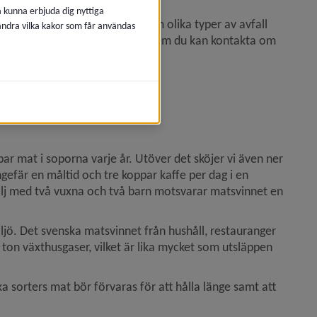
å kunna erbjuda dig nyttiga
formationssida som berättar om olika typer av avfall 
 ändra vilka kakor som får användas
u läsa om hur du sorterar och vem du kan kontakta om 
tbar mat i soporna varje år. Utöver det sköjer vi även ner 
gefär en måltid och tre koppar kaffe per dag i en 
ilj med två vuxna och två barn motsvarar matsvinnet en 
ö. Det svenska matsvinnet från hushåll, restauranger 
ton växthusgaser, vilket är lika mycket som utsläppen 
ka sorters mat bör förvaras för att hålla länge samt att 