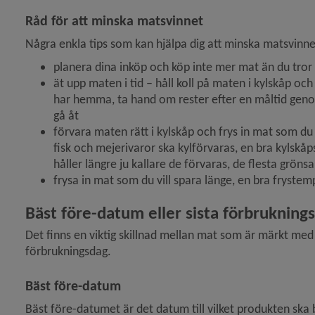
Råd för att minska matsvinnet
 för Materialsortering vid rivning och renovering
Några enkla tips som kan hjälpa dig att minska matsvinnet
planera dina inköp och köp inte mer mat än du tro
ät upp maten i tid – håll koll på maten i kylskåp och
har hemma, ta hand om rester efter en måltid geno
gå åt
förvara maten rätt i kylskåp och frys in mat som du
fisk och mejerivaror ska kylförvaras, en bra kylskåp
håller längre ju kallare de förvaras, de flesta gröns
frysa in mat som du vill spara länge, en bra frystem
Bäst före-datum eller sista förbruknings
Det finns en viktig skillnad mellan mat som är märkt me
 för Kemikalier, miljöfarlig verksamhet
förbrukningsdag.
y för Lantmäteri, kartor och mätning
Bäst före-datum
Bäst före-datumet är det datum till vilket produkten ska beh
y för Vatten och avlopp