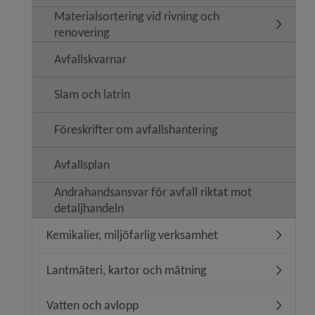
Materialsortering vid rivning och
Undermeny
renovering
Avfallskvarnar
Slam och latrin
Föreskrifter om avfallshantering
Avfallsplan
Andrahandsansvar för avfall riktat mot
detaljhandeln
Kemikalier, miljöfarlig verksamhet
Undermeny
Lantmäteri, kartor och mätning
Undermen
Vatten och avlopp
Undermen