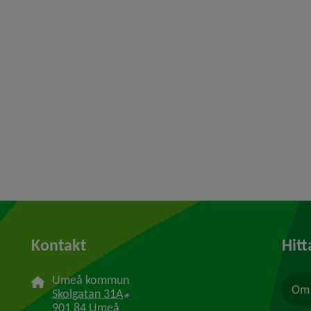
Kontakt
Hitt
Umeå kommun
Om 
Länk till annan webbplats, öppnas i n
Skolgatan 31A
901 84 Umeå