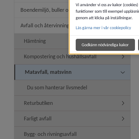
Vi använder vi oss av kakor (cookies)
Boendemiljö, buller och luftkvalitet
funktioner som till exempel uppläsni
Undermeny
genom att klicka på inställningar.
Avfall och återvinning
Läs gärna mer i vår cookiepolicy
Undermeny
Hämtning
Godkänn nödvändiga kakor
Kompostering och hushållsavfall
Undermen
Matavfall, matsvinn
Undermen
Du som hanterar livsmedel
Returbutiken
Undermen
Farligt avfall
Undermeny
Bygg- och rivningsavfall