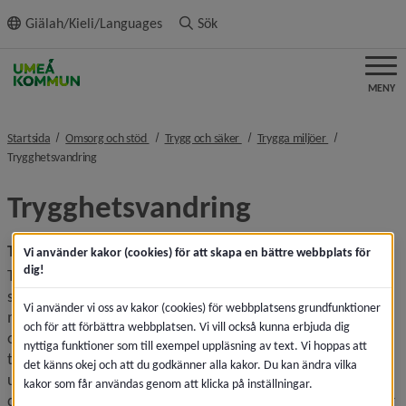
ll innehållet
Giälah/Kieli/Languages
Sök
MENY
nivå i brödsmulenavigeringen
nivå i brödsmulenavigeringen
nivå i brödsmul
Startsida
Omsorg och stöd
Trygg och säker
Trygga miljöer
nivå i brödsmulenavigeringen
Trygghetsvandring
Trygghetsvandring
Trygghet är viktigt
Vi använder kakor (cookies) för att skapa en bättre webbplats för
dig!
Trygghetsvandringar ger människor möjlighet att påverka 
sin närmiljö, det är också ett sätt att undersöka hur 
Vi använder vi oss av kakor (cookies) för webbplatsens grundfunktioner
människor trivs i sin närmiljö. Målet är att skapa en bättre 
och för att förbättra webbplatsen. Vi vill också kunna erbjuda dig
och tryggare stad i våra gemensamma omgivningar. Hur 
nyttiga funktioner som till exempel uppläsning av text. Vi hoppas att
trygga vi känner oss kan vara avgörande för hur vi rör oss, 
det känns okej och att du godkänner alla kakor. Du kan ändra vilka
under vilken tid och var. Det kan påverka vilka aktiviteter vi 
kakor som får användas genom att klicka på inställningar.
deltar i, hur vi mår samt hur vi umgås med andra människor 