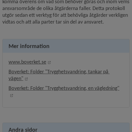
komma överens om vad som behöver göras och inom vems 
ansvarsområde de olika åtgärderna faller. Detta protokoll 
utgör sedan ett verktyg för att behövliga åtgärder verkligen 
vidtas och att alla parter tar sin del av ansvaret.
Mer information
Länk till annan webbplats, öppnas i nyt
www.boverket.se
Boverket: Folder "Trygghetsvandring, tankar på 
Länk till annan webbplats, öppnas i nytt fönster.
vägen"
Boverket: Folder "Trygghetsvandring, en vägledning"
Länk till annan webbplats, öppnas i nytt fönster.
Andra sidor