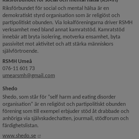
Riksförbundet för social och mental hälsa är en 
demokratiskt styrd organisation som är religiöst och 
partipolitiskt obunden. Via lokalföreningarna driver RSMH 
verksamhet med bland annat kamratstöd. Kamratstöd 
innebär att bryta isolering, motverka ensamhet, byta 
passivitet mot aktivitet och att stärka människors 
självförtroende.
RSMH Umeå
076-11 601 73
umearsmh@gmail.com
Shedo
Shedo, som står för ”self harm and eating disorder 
organisation” är en religiöst och partipolitiskt obunden 
förening som till exempel erbjuder stöd åt drabbade och 
anhöriga via självskadechatten, jourmail, stödforum och 
färdighetslistan.
Länk till annan webbplats, öppnas i nytt föns
www.shedo.se