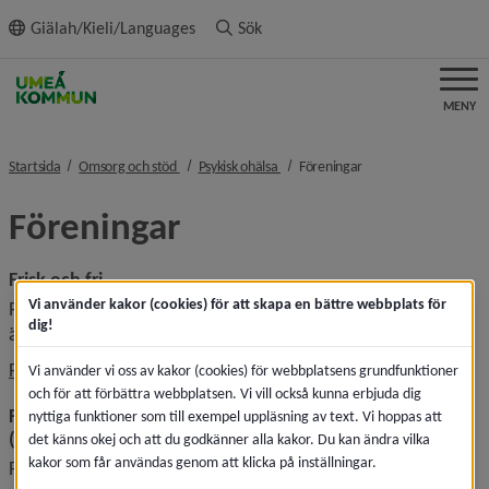
ll innehållet
Giälah/Kieli/Languages
Sök
MENY
nivå i brödsmulenavigeringen
nivå i brödsmulenavigeringen
nivå i brödsmulenavig
Startsida
Omsorg och stöd
Psykisk ohälsa
Föreningar
Föreningar
Frisk och fri
Vi använder kakor (cookies) för att skapa en bättre webbplats för
Riksföreningen mot ätstörningar erbjuder stöd för de som 
dig!
är drabbade av ätstörningar och deras närstående.
Länk till annan w
Frisk&Fri | Riksföreningen mot ätstörningar
Vi använder vi oss av kakor (cookies) för webbplatsens grundfunktioner
och för att förbättra webbplatsen. Vi vill också kunna erbjuda dig
Föreningen för suicid prevention och efterlevandestöd 
nyttiga funktioner som till exempel uppläsning av text. Vi hoppas att
(SPES)
det känns okej och att du godkänner alla kakor. Du kan ändra vilka
kakor som får användas genom att klicka på inställningar.
Föreningen för suicid prevention och efterlevandestöd när 