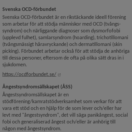
Svenska OCD-förbundet
Svenska OCD-förbundet är en rikstäckande ideell förening 
som arbetar för att stödja människor med OCD (tvångs­
syndrom) och närliggande diagnoser som dysmorfofobi 
(upplevd fulhet), samlarsyndrom (hoarding), trichotillomani 
(tvångsmässigt håravryckande) och dermatillomani (skin 
picking). Förbundet arbetar också för att stödja de anhöriga 
till dessa personer, eftersom de ofta på olika sätt dras in i 
sjukdomen.
Länk till annan webbplats, öppnas 
https://ocdforbundet.se/
Ångestsyndromsällskapet (ÅSS)
Ångestsyndromsällskapet är en 
stödförening/kamratstödverksamhet som verkar för att 
vara ett stöd och en hjälp för de som lever och/eller har 
levt med "ångestsyndrom", det vill säga panikångest, social 
fobi och generaliserad ångest och/eller är anhörig till 
någon med ångestsyndrom.