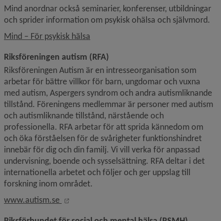
Mind anordnar också seminarier, konferenser, utbildningar 
och sprider information om psykisk ohälsa och självmord.
Länk till annan webbplats.
Mind – För psykisk hälsa
Riksföreningen autism (RFA)
Riksföreningen Autism är en intresseorganisation som 
arbetar för bättre villkor för barn, ungdomar och vuxna 
med autism, Aspergers syndrom och andra autismliknande 
tillstånd. Föreningens medlemmar är personer med autism 
och autismliknande tillstånd, närstående och 
professionella. RFA arbetar för att sprida kännedom om 
och öka förståelsen för de svårigheter funktionshindret 
innebär för dig och din familj. Vi vill verka för anpassad 
undervisning, boende och sysselsättning. RFA deltar i det 
internationella arbetet och följer och ger uppslag till 
forskning inom området.
Länk till annan webbplats, öppnas i nytt fö
www.autism.se 
Riksförbundet för social och mental hälsa (RSMH)