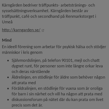
Kärngården bedriver träffpunkts- arbetstränings- och 
sysselsättningsverksamhet. Kärngården består av 
träffpunkt, café och secondhand på Renmarkstorget i 
Umeå
Länk till annan webbplats, öppnas i ny
http://karngarden.se/
Mind
En ideell förening som arbetar för psykisk hälsa och stödjer 
människor i kris genom
Självmordslinjen, på telefon 90101, mejl och chatt 
dygnet runt, för personer som inte längre orkar leva 
och deras närstående
Äldrelinjen, en stödlinje för äldre som behöver någon 
att prata med
Föräldralinjen, en stödlinje för vuxna som är oroliga 
för barn i sin närhet och vill ha någon att prata med
diskussionsforum på nätet där du kan prata om livet 
precis som det är.