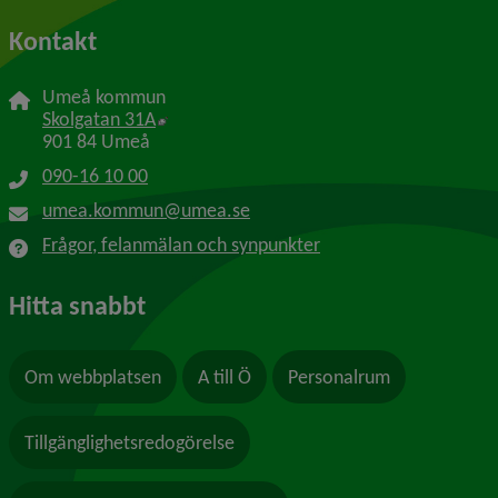
Kontakt
Umeå kommun
Länk till annan webbplats, öppnas i nytt f
Skolgatan 31A
901 84 Umeå
090-16 10 00
umea.kommun@umea.se
Frågor, felanmälan och synpunkter
Hitta snabbt
Om webbplatsen
A till Ö
Personalrum
Tillgänglighetsredogörelse