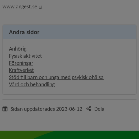
Länk till annan webbplats, öppnas i nytt fön
www.angest.se
Andra sidor
Anhörig
Fysisk aktivitet
Föreningar
Kraftverket
Stöd till barn och unga med psykisk ohälsa
Vård och behandling
Sidan uppdaterades
2023-06-12
Dela