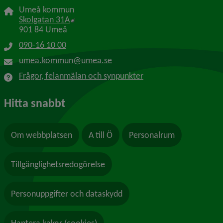
Umeå kommun
Länk till annan webbplats, öppnas i nytt f
Skolgatan 31A
901 84 Umeå
090-16 10 00
umea.kommun@umea.se
Frågor, felanmälan och synpunkter
Hitta snabbt
Om webbplatsen
A till Ö
Personalrum
Tillgänglighetsredogörelse
Personuppgifter och dataskydd