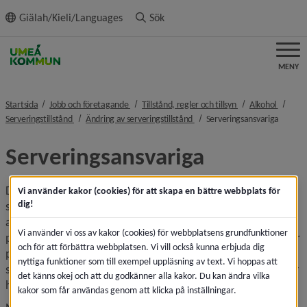
ll innehållet
Giälah/Kieli/Languages
Sök
MENY
nivå i brödsmulenavigeringen
nivå i brödsmulena
nivå i 
Startsida
Jobb och företagande
Tillstånd, regler och tillsyn
Alkohol
nivå i brödsmulenavigeringen
nivå i brödsmulenavigeringen
nivå i 
Serveringstillstånd
Ändring av serveringstillstånd
Serveringsansvariga
Serveringsansvariga
Du som tillståndshavaren ska välja ut personer över 20 år 
Vi använder kakor (cookies) för att skapa en bättre webbplats för
dig!
som du anser är lämpliga att ansvara för 
alkoholserveringen när du (och de övriga som prövats som 
Vi använder vi oss av kakor (cookies) för webbplatsens grundfunktioner
personer med betydande inflytande i verksamheten) inte är 
och för att förbättra webbplatsen. Vi vill också kunna erbjuda dig
på plats. Den serveringsansvarige ska ha tillsyn över 
nyttiga funktioner som till exempel uppläsning av text. Vi hoppas att
serveringen och vara närvarande på serveringsstället under 
det känns okej och att du godkänner alla kakor. Du kan ändra vilka
hela serveringstiden.
kakor som får användas genom att klicka på inställningar.