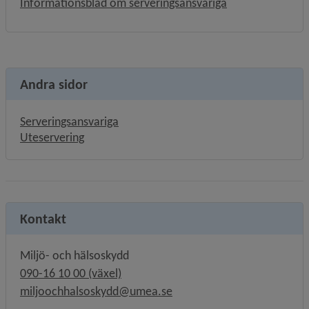
, 226.6 kB, öppna
Informationsblad om serveringsansvariga
Andra sidor
Serveringsansvariga
Uteservering
Kontakt
Miljö- och hälsoskydd
090-16 10 00 (växel)
miljoochhalsoskydd@umea.se