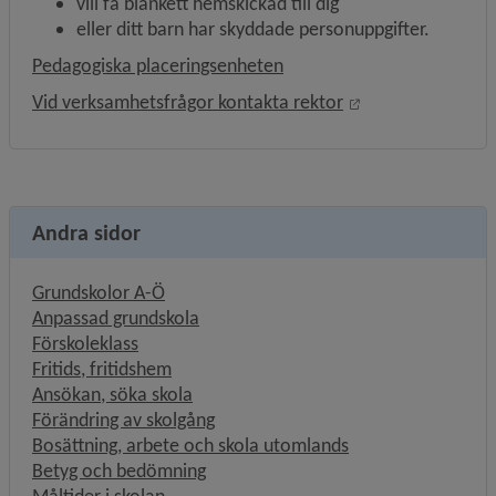
vill få blankett hemskickad till dig
eller ditt barn har skyddade personuppgifter.
Pedagogiska placeringsenheten
Öppnas i nytt fön
Vid verksamhetsfrågor kontakta rektor
Andra sidor
Grundskolor A-Ö
Anpassad grundskola
Förskoleklass
Fritids, fritidshem
Ansökan, söka skola
Förändring av skolgång
Bosättning, arbete och skola utomlands
Betyg och bedömning