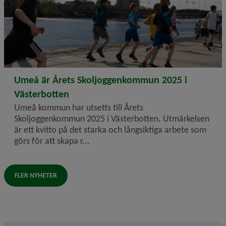
2026-04-15
Umeå är Årets Skoljoggenkommun 2025 i
Västerbotten
Umeå kommun har utsetts till Årets
Skoljoggenkommun 2025 i Västerbotten. Utmärkelsen
är ett kvitto på det starka och långsiktiga arbete som
görs för att skapa r...
FLER NYHETER