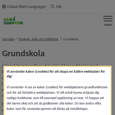
ll innehållet
Giälah/Kieli/Languages
Sök
MENY
nivå i brödsmulenavigeringen
nivå i brödsmulenavigerin
Startsida
Förskola, skola och utbildning
Grundskola
Grundskola
I Umeå kommun finns det cirka 55 grundskolor med 
förskoleklass och varierade årskurser. Förskoleklass är 
Vi använder kakor (cookies) för att skapa en bättre webbplats för
dig!
obligatoriskt för alla barn som har fyllt eller fyller sex år 
under året. Elever folkbokförda i Umeå kommun som går i 
Vi använder vi oss av kakor (cookies) för webbplatsens grundfunktioner
en skola med nästkommande årskurs har rätt att gå kvar på 
och för att förbättra webbplatsen. Vi vill också kunna erbjuda dig
skolan enligt skollagen (10 kap 31 §).
nyttiga funktioner som till exempel uppläsning av text. Vi hoppas att
det känns okej och att du godkänner alla kakor. Du kan ändra vilka
Fritids erbjuds för barn i förskoleklass upp till och med 
kakor som får användas genom att klicka på inställningar.
vårterminen det år då eleven fyller 13 år under den skolfria 