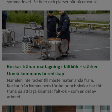
sommarlovet. Se tider och platser här på umea.se.
2026-06-16
Kockar tränar matlagning i fältkök – stärker
Umeå kommuns beredskap
När elen inte räcker till måste maten ändå fram.
Kockar från kommunens förskolor och skolor har fått
träna på att laga krismat i fältkök – som en del av
arbetet...