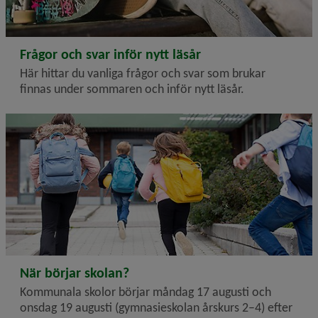
2026-06-17
Frågor och svar inför nytt läsår
Här hittar du vanliga frågor och svar som brukar
finnas under sommaren och inför nytt läsår.
2026-06-17
När börjar skolan?
Kommunala skolor börjar måndag 17 augusti och
onsdag 19 augusti (gymnasieskolan årskurs 2–4) efter