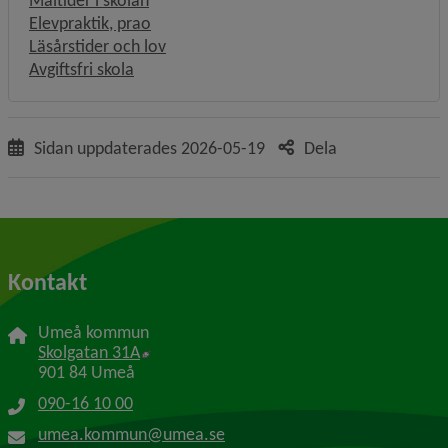
Måltider i skolan
Elevpraktik, prao
Läsårstider och lov
Avgiftsfri skola
Sidan uppdaterades
2026-05-19
Dela
Kontakt
Umeå kommun
Länk till annan webbplats, öppnas i nytt f
Skolgatan 31A
901 84 Umeå
090-16 10 00
umea.kommun@umea.se