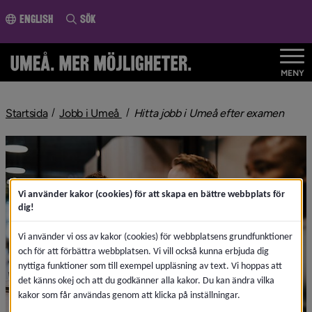
ll innehållet
English
Sök
MENY
nivå i brödsmulenavigeringen
nivå 
Startsida
Jobb i Umeå
Hitta jobb i Umeå efter examen
Vi använder kakor (cookies) för att skapa en bättre webbplats för
dig!
Vi använder vi oss av kakor (cookies) för webbplatsens grundfunktioner
och för att förbättra webbplatsen. Vi vill också kunna erbjuda dig
nyttiga funktioner som till exempel uppläsning av text. Vi hoppas att
det känns okej och att du godkänner alla kakor. Du kan ändra vilka
kakor som får användas genom att klicka på inställningar.