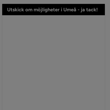
Utskick om möjligheter i Umeå - ja tack!