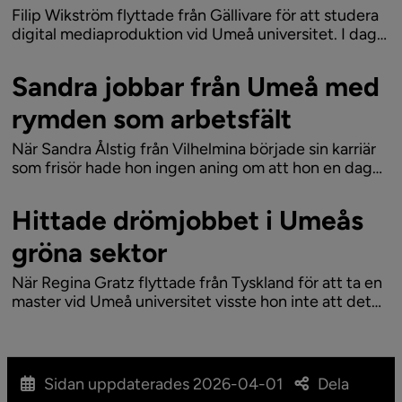
Filip Wikström flyttade från Gällivare för att studera
digital mediaproduktion vid Umeå universitet. I dag
jobbar han som 3D-grafiker på Toontrack, med en av
Umeås mest framgångsrika exportprodukter.
Sandra jobbar från Umeå med
rymden som arbetsfält
När Sandra Ålstig från Vilhelmina började sin karriär
som frisör hade hon ingen aning om att hon en dag
skulle bli civilingenjör och arbeta med att simulera
autonoma maskiner för månprojekt. Som forsknings-
Hittade drömjobbet i Umeås
och utvecklingsingenjör är hon...
gröna sektor
När Regina Gratz flyttade från Tyskland för att ta en
master vid Umeå universitet visste hon inte att det
skulle bli starten på en längre resa. Kombinationen av
ett spännande jobb på biotech-bolaget Arevo och
Umeås blandning av stadsliv och...
Sidan uppdaterades
2026-04-01
Dela