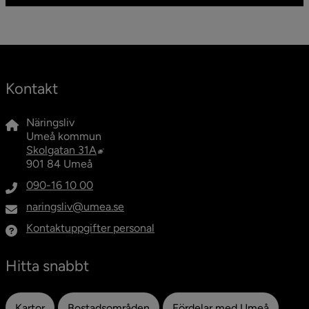
Kontakt
Näringsliv
Umeå kommun
Länk till annan webbplats, öppnas i nytt fö
Skolgatan 31A
901 84 Umeå
090-16 10 00
naringsliv@umea.se
Kontaktuppgifter personal
Hitta snabbt
Kartor
Bostadsområden
Fördelar med Umeå