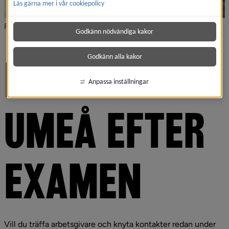
Läs gärna mer i vår cookiepolicy
Foto: Johnér
Godkänn nödvändiga kakor
Godkänn alla kakor
HITTA JOBB I 
Anpassa inställningar
UMEÅ EFTER 
EXAMEN
Vill du träffa arbetsgivare och knyta kontakter redan under 