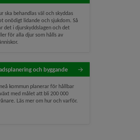
ur ska behandlas väl och skyddas
t onödigt lidande och sjukdom. Så
år det i djurskyddslagen och det
ller för alla djur som hålls av
nniskor.
adsplanering och byggande
eå kommun planerar för hållbar
llväxt med målet att bli 200 000
vånare. Läs mer om hur och varför.