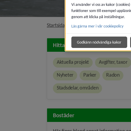
Vi använder vi oss av kakor (cookies)
funktioner som till exempel uppläsni
genom att klicka på inställningar.
nivå i brö
Startsida
Bygga, bo och miljö
Läs gärna mer i vår cookiepolicy
Godkänn nödvändiga kakor
Hitta snabbt
Aktuella projekt
Avgifter, taxor
Nyheter
Parker
Radon
Stadsdelar, områden
Bostäder