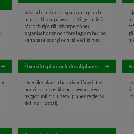
Vårt arbete för att spara energi och
Dj
minska klimatpåverkan. Vi ger också
mo
råd och tips till privatpersoner,
st
organisationer och företag om hur de
gä
g,
kan spara energi och på vårt klimat.
mä
Översiktsplan och detaljplaner
St
ter
Översiktsplanen beskriver långsiktigt
Um
.
hur vi ska utveckla och bevara den
ti
byggda miljön. I detaljplaner regleras
in
det mer i detalj.