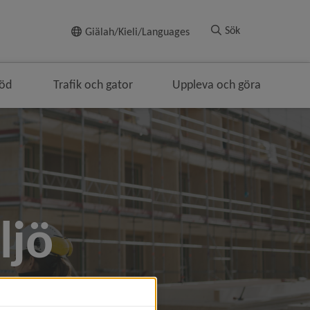
Till innehållet
Sök
Giälah/Kieli/Languages
töd
Trafik och gator
Uppleva och göra
ljö