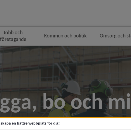
Jobb och
Kommun och politik
Omsorg och s
företagande
gga, bo och mi
t skapa en bättre webbplats för dig!