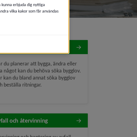
å kunna erbjuda dig nyttiga
 ändra vilka kakor som får användas
gga nytt, ändra eller riva
r du planerar att bygga, ändra eller
va något kan du behöva söka bygglov.
r kan du bland annat söka bygglov
h beställa ritningar.
fall och återvinning