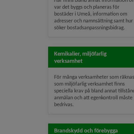
Här finns bland annat information o
var det byggs och planeras för
bostäder i Umeå, information om
adresser och namnsättning samt hur
söker bostadsanpassningsbidrag.
Kemikalier, miljöfarlig
verksamhet
För många verksamheter som räkna
som miljöfarlig verksamhet finns
speciella krav på bland annat tillstån
anmälan och att egenkontroll måste
bedrivas.
Brandskydd och förebygga