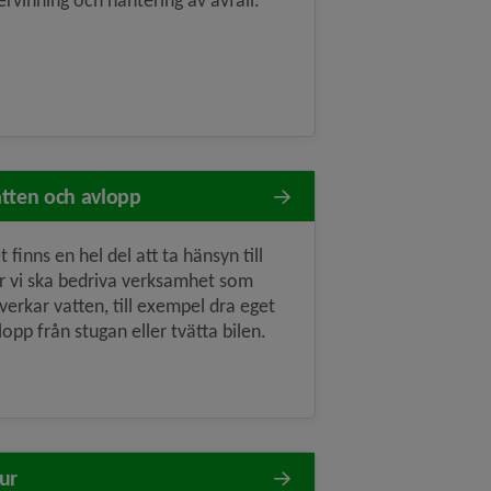
ervinning och hantering av avfall.
tten och avlopp
t finns en hel del att ta hänsyn till
r vi ska bedriva verksamhet som
verkar vatten, till exempel dra eget
lopp från stugan eller tvätta bilen.
ur