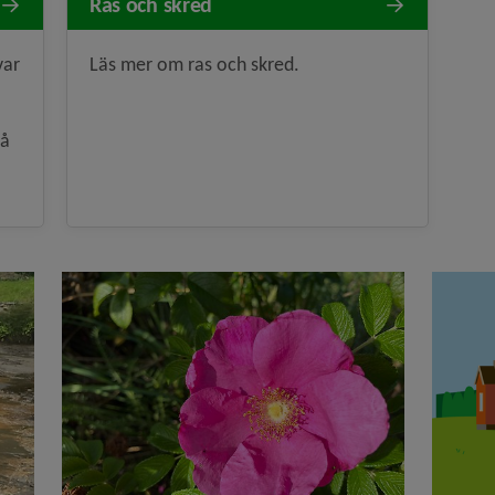
Ras och skred
var
Läs mer om ras och skred.
så