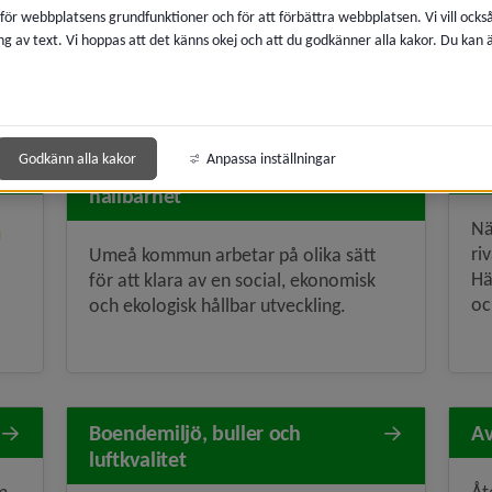
 för webbplatsens grundfunktioner och för att förbättra webbplatsen. Vi vill ocks
ng av text. Vi hoppas att det känns okej och att du godkänner alla kakor. Du kan
dsmulenavigeringen
Godkänn alla kakor
Anpassa inställningar
Samhällsutveckling och
By
hållbarhet
Nä
ri
Umeå kommun arbetar på olika sätt
Hä
för att klara av en social, ekonomisk
oc
och ekologisk hållbar utveckling.
Boendemiljö, buller och
Av
luftkvalitet