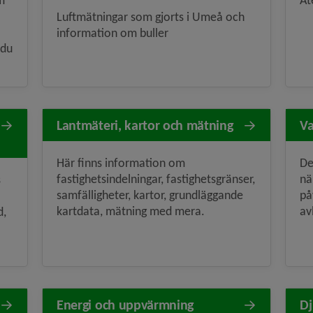
m
Åt
Luftmätningar som gjorts i Umeå och
information om buller
 du
Lantmäteri, kartor och mätning
Va
Här finns information om
De
fastighetsindelningar, fastighetsgränser,
nä
s
samfälligheter, kartor, grundläggande
på
kartdata, mätning med mera.
av
d,
Energi och uppvärmning
Dj