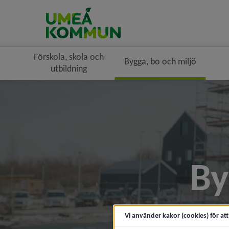
Förskola, skola och
Bygga, bo och miljö
utbildning
By
Vi använder kakor (cookies) för at