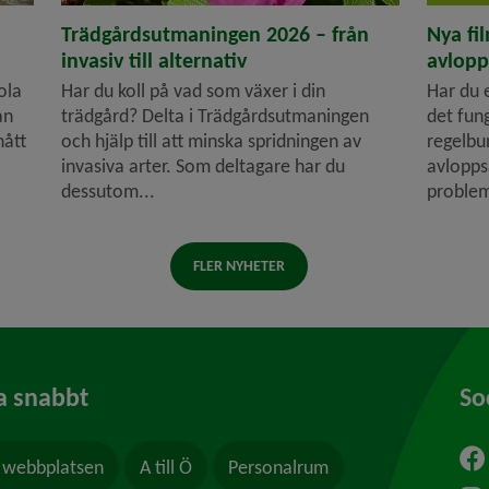
Trädgårdsutmaningen 2026 – från
Nya fi
invasiv till alternativ
avlopp
ola
Har du koll på vad som växer i din
Har du 
an
trädgård? Delta i Trädgårdsutmaningen
det fun
nått
och hjälp till att minska spridningen av
regelbu
invasiva arter. Som deltagare har du
avlopps
dessutom...
problem 
FLER NYHETER
a snabbt
So
webbplatsen
A till Ö
Personalrum
ytt fönster.