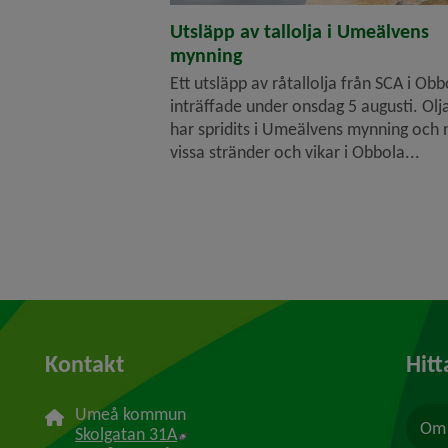
Utsläpp av tallolja i Umeälvens
mynning
Ett utsläpp av råtallolja från SCA i Obb
inträffade under onsdag 5 augusti. Olj
har spridits i Umeälvens mynning och 
vissa stränder och vikar i Obbola...
Kontakt
Hitt
Umeå kommun
Om 
Länk till annan webbplats, öppnas i n
Skolgatan 31A